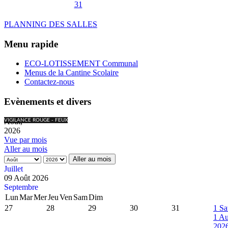
31
PLANNING DES SALLES
Menu rapide
ECO-LOTISSEMENT Communal
Menus de la Cantine Scolaire
Contactez-nous
Evènements et divers
Août,
VIGILANCE ROUGE - FEUX
2026
Vue par mois
Aller au mois
Aller au mois
Juillet
09 Août 2026
Septembre
Lun
Mar
Mer
Jeu
Ven
Sam
Dim
27
28
29
30
31
1
Sa
1 Au
202