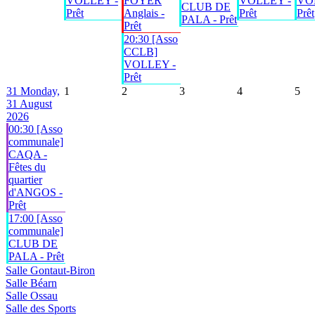
VOLLEY -
FOYER
VOLLEY -
VO
CLUB DE
Prêt
Anglais -
Prêt
Prêt
PALA - Prêt
Prêt
20:30 [Asso
CCLB]
VOLLEY -
Prêt
31
Monday,
1
2
3
4
5
31 August
2026
00:30 [Asso
communale]
CAQA -
Fêtes du
quartier
d'ANGOS -
Prêt
17:00 [Asso
communale]
CLUB DE
PALA - Prêt
Salle Gontaut-Biron
Salle Béarn
Salle Ossau
Salle des Sports