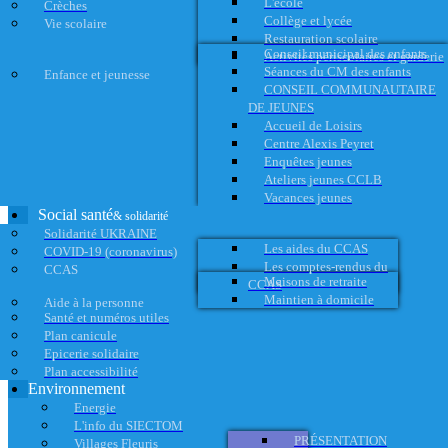
L'école
Crèches
Collège et lycée
Vie scolaire
Restauration scolaire
Conseil municipal des enfants
Activités périscolaires et garderie
Séances du CM des enfants
Enfance et jeunesse
CONSEIL COMMUNAUTAIRE
DE JEUNES
Accueil de Loisirs
Centre Alexis Peyret
Enquêtes jeunes
Ateliers jeunes CCLB
Vacances jeunes
Social santé
& solidarité
Solidarité UKRAINE
Les aides du CCAS
COVID-19 (coronavirus)
Les comptes-rendus du
CCAS
Maisons de retraite
CCAS
Maintien à domicile
Aide à la personne
Santé et numéros utiles
Plan canicule
Epicerie solidaire
Plan accessibilité
Environnement
Energie
L'info du SIECTOM
PRÉSENTATION
Villages Fleuris