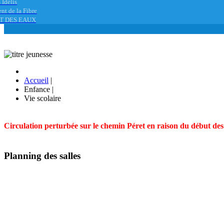
 Idélis
nt de la Fibre
T DES EAUX
Accueil
|
Enfance
|
Vie scolaire
Circulation perturbée sur le chemin Péret en raison du début des t
Planning des salles