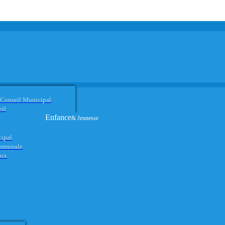
 Conseil Municipal
eil
Enfance
& Jeunesse
cipal
ommunale
aux