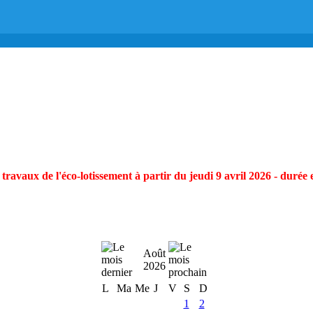
ravaux de l'éco-lotissement à partir du jeudi 9 avril 2026 - durée 
Août
2026
L
Ma
Me
J
V
S
D
1
2