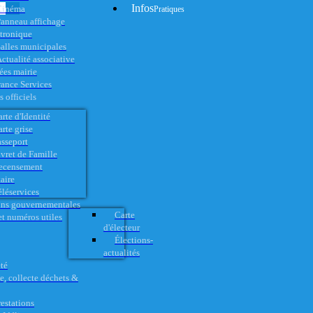
Infos
Cinéma
Pratiques
anneau affichage
ctronique
alles municipales
ctualité associative
es mairie
rance Services
 officiels
rte d'Identité
rte grise
asseport
vret de Famille
ecensement
aire
éléservices
ons gouvernementales
Carte
t numéros utiles
d'électeur
Élections-
actualités
té
e, collecte déchets &
restations