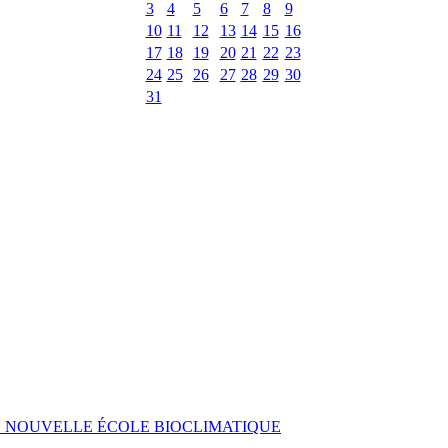
3
4
5
6
7
8
9
10
11
12
13
14
15
16
17
18
19
20
21
22
23
24
25
26
27
28
29
30
31
E NOUVELLE ÉCOLE BIOCLIMATIQUE