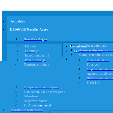
Actualités
Découvrir
Navailles-Angos
Navailles-Angos
Les élus municipaux
Histoire
La commune
Annonce des séances du
Le village
Le conseil municipal
Comptes rendus du cons
Intercommunalité
Plan du village
Le mot du maire
Tourisme et Loisirs
Finances
Le personnel muni
Agence postale c
Bulletins municip
Flash Info
Equipements municipaux
Plan communal de sauvegarde
Urbanisme
Règlement voirie
PLU Intercommunal
Assistantes maternelles