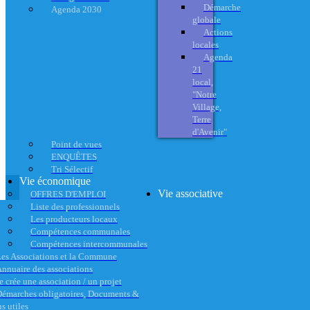
Démarche
Agenda 2030
globale
Actions
locales
Agenda
21
local,
"Notre
Village,
Terre
d'Avenir"
Point de vues
ENQUÊTES
Tri Sélectif
Vie économique
Vie associative
OFFRES D'EMPLOI
Liste des professionnels
Les producteurs locaux
Compétences communales
Compétences intercommunales
es Associations et la Commune
nnuaire des associations
e crée une association / un projet
émarches obligatoires, Documents &
s utiles