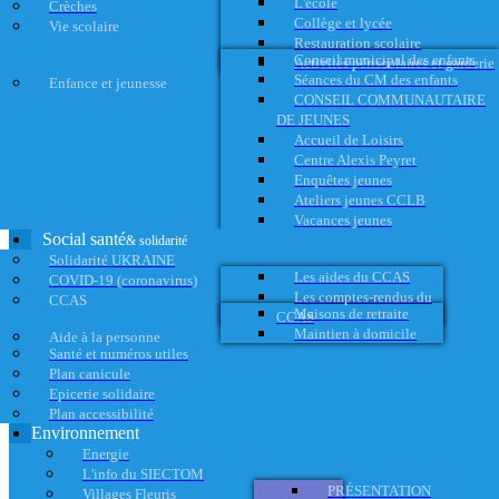
L'école
Crèches
Collège et lycée
Vie scolaire
Restauration scolaire
Conseil municipal des enfants
Activités périscolaires et garderie
Séances du CM des enfants
Enfance et jeunesse
CONSEIL COMMUNAUTAIRE
DE JEUNES
Accueil de Loisirs
Centre Alexis Peyret
Enquêtes jeunes
Ateliers jeunes CCLB
Vacances jeunes
Social santé
& solidarité
Solidarité UKRAINE
Les aides du CCAS
COVID-19 (coronavirus)
Les comptes-rendus du
CCAS
Maisons de retraite
CCAS
Maintien à domicile
Aide à la personne
Santé et numéros utiles
Plan canicule
Epicerie solidaire
Plan accessibilité
Environnement
Energie
L'info du SIECTOM
PRÉSENTATION
Villages Fleuris