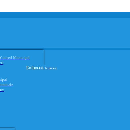
 Conseil Municipal
eil
Enfance
& Jeunesse
cipal
ommunale
aux