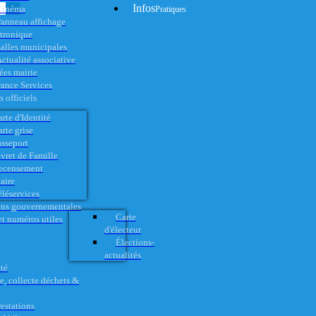
Infos
Cinéma
Pratiques
anneau affichage
ctronique
alles municipales
ctualité associative
es mairie
rance Services
 officiels
rte d'Identité
rte grise
asseport
vret de Famille
ecensement
aire
éléservices
ons gouvernementales
Carte
t numéros utiles
d'électeur
Élections-
actualités
té
e, collecte déchets &
restations