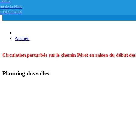
 Idélis
nt de la Fibre
T DES EAUX
Accueil
Circulation perturbée sur le chemin Péret en raison du début des t
Planning des salles