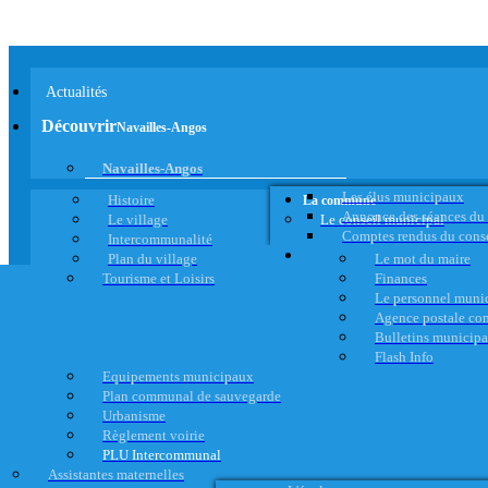
Actualités
Découvrir
Navailles-Angos
Navailles-Angos
Les élus municipaux
Histoire
La commune
Annonce des séances du
Le village
Le conseil municipal
Comptes rendus du cons
Intercommunalité
Plan du village
Le mot du maire
Tourisme et Loisirs
Finances
Le personnel muni
Agence postale c
Bulletins municip
Flash Info
Equipements municipaux
Plan communal de sauvegarde
Urbanisme
Règlement voirie
PLU Intercommunal
Assistantes maternelles