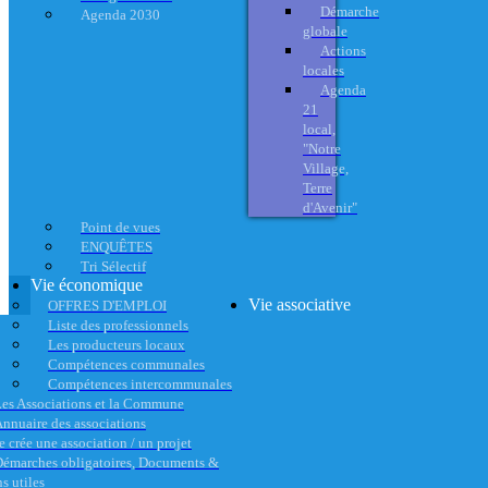
Démarche
Agenda 2030
globale
Actions
locales
Agenda
21
local,
"Notre
Village,
Terre
d'Avenir"
Point de vues
ENQUÊTES
Tri Sélectif
Vie économique
Vie associative
OFFRES D'EMPLOI
Liste des professionnels
Les producteurs locaux
Compétences communales
Compétences intercommunales
es Associations et la Commune
nnuaire des associations
e crée une association / un projet
émarches obligatoires, Documents &
s utiles