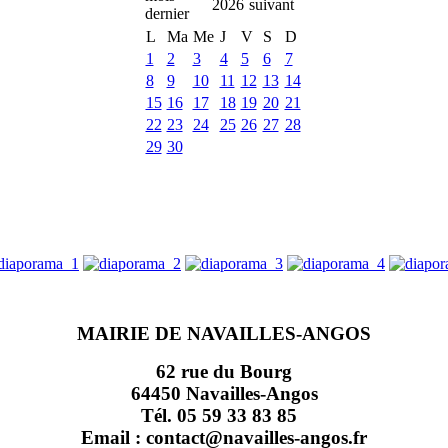
2026
L
Ma
Me
J
V
S
D
1
2
3
4
5
6
7
8
9
10
11
12
13
14
15
16
17
18
19
20
21
22
23
24
25
26
27
28
29
30
MAIRIE DE NAVAILLES-ANGOS
62 rue du Bourg
64450 Navailles-Angos
Tél. 05 59 33 83 85
Email : contact@navailles-angos.fr