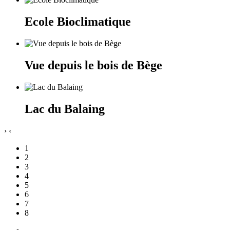
Ecole Bioclimatique
Vue depuis le bois de Bège
Lac du Balaing
›
‹
1
2
3
4
5
6
7
8