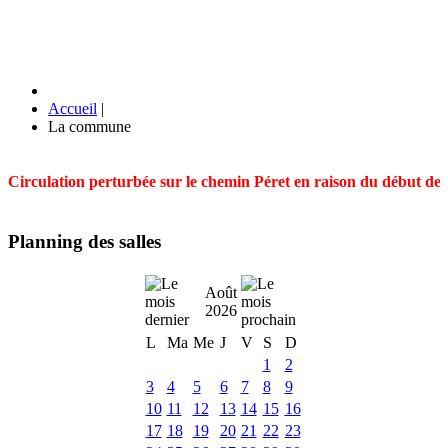
Accueil
|
La commune
Circulation perturbée sur le chemin Péret en raison du début des t
Planning des salles
Août
2026
L
Ma
Me
J
V
S
D
1
2
3
4
5
6
7
8
9
10
11
12
13
14
15
16
17
18
19
20
21
22
23