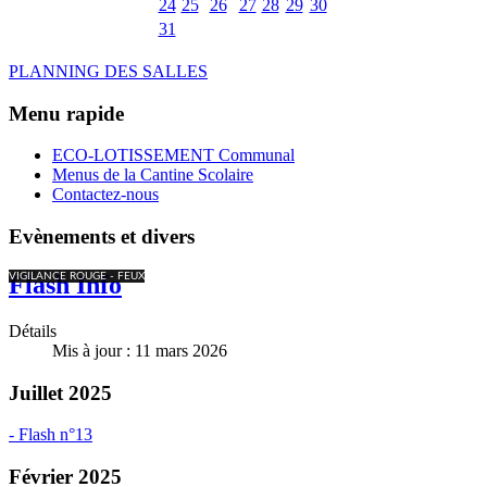
24
25
26
27
28
29
30
31
PLANNING DES SALLES
Menu rapide
ECO-LOTISSEMENT Communal
Menus de la Cantine Scolaire
Contactez-nous
Evènements et divers
VIGILANCE ROUGE - FEUX
Flash Info
Détails
Mis à jour : 11 mars 2026
Juillet 2025
- Flash n°13
Février 2025