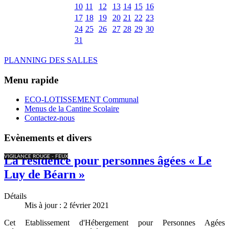
10
11
12
13
14
15
16
17
18
19
20
21
22
23
24
25
26
27
28
29
30
31
PLANNING DES SALLES
Menu rapide
ECO-LOTISSEMENT Communal
Menus de la Cantine Scolaire
Contactez-nous
Evènements et divers
VIGILANCE ROUGE - FEUX
La résidence pour personnes âgées « Le
Luy de Béarn »
Détails
Mis à jour : 2 février 2021
Cet Etablissement d'Hébergement pour Personnes Agées