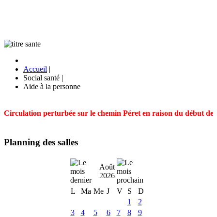
Accueil
|
Social santé
|
Aide à la personne
Circulation perturbée sur le chemin Péret en raison du début des t
Planning des salles
Août
2026
L
Ma
Me
J
V
S
D
1
2
3
4
5
6
7
8
9