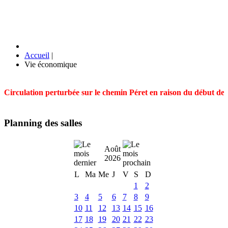
Accueil
|
Vie économique
Circulation perturbée sur le chemin Péret en raison du début des t
Planning des salles
Août
2026
L
Ma
Me
J
V
S
D
1
2
3
4
5
6
7
8
9
10
11
12
13
14
15
16
17
18
19
20
21
22
23