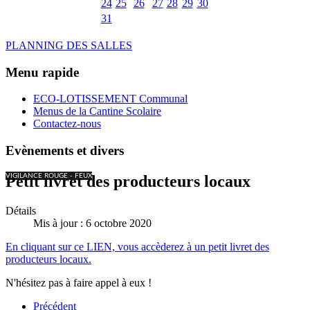
24
25
26
27
28
29
30
31
PLANNING DES SALLES
Menu rapide
ECO-LOTISSEMENT Communal
Menus de la Cantine Scolaire
Contactez-nous
Evènements et divers
VIGILANCE ROUGE - FEUX
Petit livret des producteurs locaux
Détails
Mis à jour : 6 octobre 2020
En cliquant sur ce LIEN, vous accèderez à un petit livret des
producteurs locaux.
N'hésitez pas à faire appel à eux !
Précédent