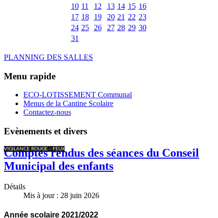
10
11
12
13
14
15
16
17
18
19
20
21
22
23
24
25
26
27
28
29
30
31
PLANNING DES SALLES
Menu rapide
ECO-LOTISSEMENT Communal
Menus de la Cantine Scolaire
Contactez-nous
Evènements et divers
VIGILANCE ROUGE - FEUX
Comptes rendus des séances du Conseil
Municipal des enfants
Détails
Mis à jour : 28 juin 2026
Année scolaire 2021/2022