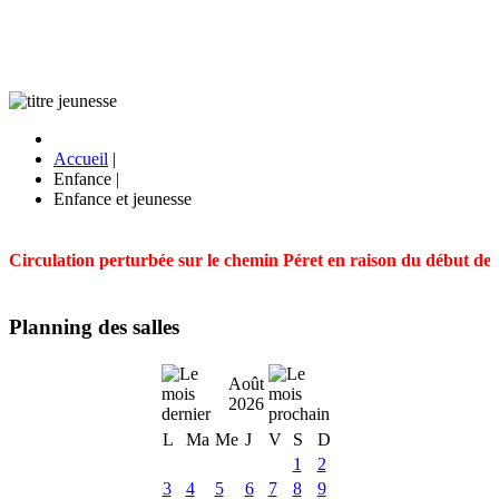
Accueil
|
Enfance
|
Enfance et jeunesse
Circulation perturbée sur le chemin Péret en raison du début des t
Planning des salles
Août
2026
L
Ma
Me
J
V
S
D
1
2
3
4
5
6
7
8
9