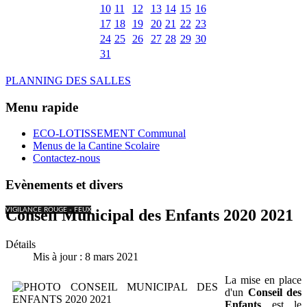
10
11
12
13
14
15
16
17
18
19
20
21
22
23
24
25
26
27
28
29
30
31
PLANNING DES SALLES
Menu rapide
ECO-LOTISSEMENT Communal
Menus de la Cantine Scolaire
Contactez-nous
Evènements et divers
VIGILANCE ROUGE - FEUX
Conseil Municipal des Enfants 2020 2021
Détails
Mis à jour : 8 mars 2021
La mise en place
d'un
Conseil des
Enfants
est le