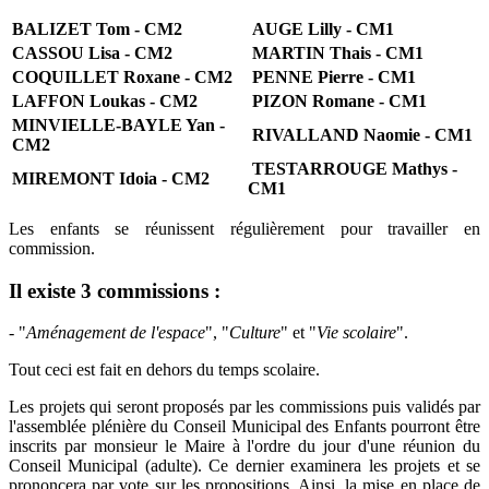
BALIZET Tom - CM2
AUGE Lilly - CM1
CASSOU Lisa - CM2
MARTIN Thais - CM1
COQUILLET Roxane - CM2
PENNE Pierre - CM1
LAFFON Loukas - CM2
PIZON Romane - CM1
MINVIELLE-BAYLE Yan -
RIVALLAND Naomie - CM1
CM2
TESTARROUGE Mathys -
MIREMONT Idoia - CM2
CM1
Les enfants se réunissent régulièrement pour travailler en
commission.
Il existe 3 commissions
:
- "
Aménagement de l'espace
", "
Culture
" et "
Vie scolaire
".
Tout ceci est fait en dehors du temps scolaire.
Les projets qui seront proposés par les commissions puis validés par
l'assemblée plénière du Conseil Municipal des Enfants pourront être
inscrits par monsieur le Maire à l'ordre du jour d'une réunion du
Conseil Municipal (adulte). Ce dernier examinera les projets et se
prononcera par vote sur les propositions. Ainsi, la mise en place de