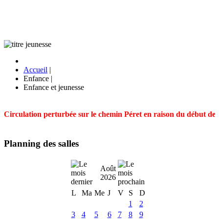
Accueil
|
Enfance
|
Enfance et jeunesse
Circulation perturbée sur le chemin Péret en raison du début des t
Planning des salles
Août
2026
L
Ma
Me
J
V
S
D
1
2
3
4
5
6
7
8
9