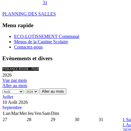
31
PLANNING DES SALLES
Menu rapide
ECO-LOTISSEMENT Communal
Menus de la Cantine Scolaire
Contactez-nous
Evènements et divers
Août,
VIGILANCE ROUGE - FEUX
2026
Vue par mois
Aller au mois
Aller au mois
Juillet
10 Août 2026
Septembre
Lun
Mar
Mer
Jeu
Ven
Sam
Dim
27
28
29
30
31
1
Sa
1 Au
202