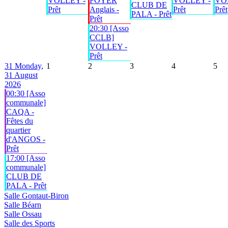
VOLLEY -
FOYER
VOLLEY -
VO
CLUB DE
Prêt
Anglais -
Prêt
Prêt
PALA - Prêt
Prêt
20:30 [Asso
CCLB]
VOLLEY -
Prêt
31
Monday,
1
2
3
4
5
31 August
2026
00:30 [Asso
communale]
CAQA -
Fêtes du
quartier
d'ANGOS -
Prêt
17:00 [Asso
communale]
CLUB DE
PALA - Prêt
Salle Gontaut-Biron
Salle Béarn
Salle Ossau
Salle des Sports