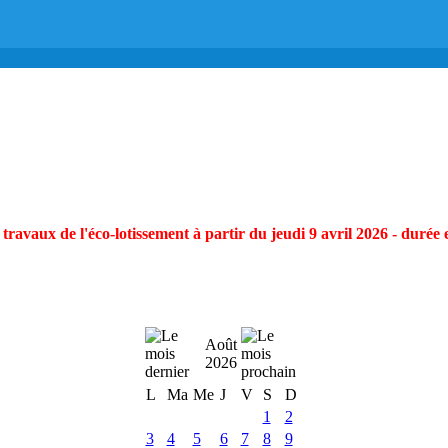
ravaux de l'éco-lotissement à partir du jeudi 9 avril 2026 - durée 
Août
2026
L
Ma
Me
J
V
S
D
1
2
3
4
5
6
7
8
9