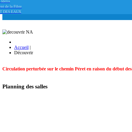
 Idélis
nt de la Fibre
T DES EAUX
Accueil
|
Découvrir
Circulation perturbée sur le chemin Péret en raison du début des t
Planning des salles