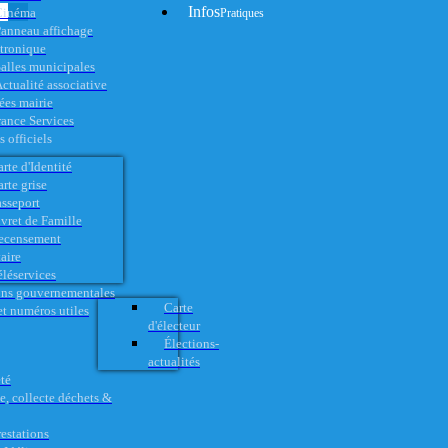
Infos
Cinéma
Pratiques
anneau affichage
ctronique
alles municipales
ctualité associative
es mairie
rance Services
 officiels
rte d'Identité
rte grise
asseport
vret de Famille
ecensement
aire
éléservices
ons gouvernementales
Carte
t numéros utiles
d'électeur
Élections-
actualités
té
e, collecte déchets &
restations