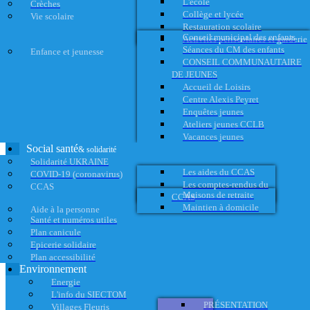
L'école
Crèches
Collège et lycée
Vie scolaire
Restauration scolaire
Conseil municipal des enfants
Activités périscolaires et garderie
Séances du CM des enfants
Enfance et jeunesse
CONSEIL COMMUNAUTAIRE
DE JEUNES
Accueil de Loisirs
Centre Alexis Peyret
Enquêtes jeunes
Ateliers jeunes CCLB
Vacances jeunes
Social santé
& solidarité
Solidarité UKRAINE
Les aides du CCAS
COVID-19 (coronavirus)
Les comptes-rendus du
CCAS
Maisons de retraite
CCAS
Maintien à domicile
Aide à la personne
Santé et numéros utiles
Plan canicule
Epicerie solidaire
Plan accessibilité
Environnement
Energie
L'info du SIECTOM
PRÉSENTATION
Villages Fleuris