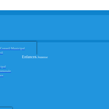
 Conseil Municipal
eil
Enfance
& Jeunesse
cipal
ommunale
aux