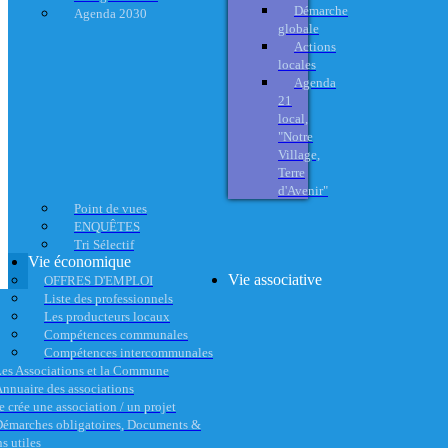
Démarche
Agenda 2030
globale
Actions
locales
Agenda
21
local,
"Notre
Village,
Terre
d'Avenir"
Point de vues
ENQUÊTES
Tri Sélectif
Vie économique
Vie associative
OFFRES D'EMPLOI
Liste des professionnels
Les producteurs locaux
Compétences communales
Compétences intercommunales
es Associations et la Commune
nnuaire des associations
e crée une association / un projet
émarches obligatoires, Documents &
s utiles