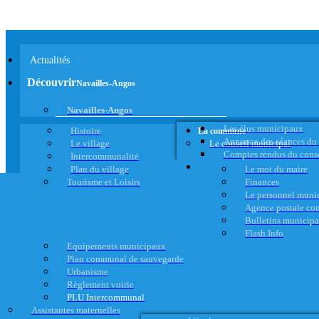
Actualités
Découvrir
Navailles-Angos
Navailles-Angos
Les élus municipaux
Histoire
La commune
Annonce des séances du
Le village
Le conseil municipal
Comptes rendus du cons
Intercommunalité
Plan du village
Le mot du maire
Tourisme et Loisirs
Finances
Le personnel muni
Agence postale c
Bulletins municip
Flash Info
Equipements municipaux
Plan communal de sauvegarde
Urbanisme
Règlement voirie
PLU Intercommunal
Assistantes maternelles