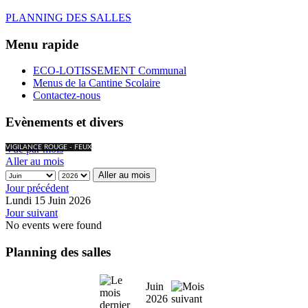
PLANNING DES SALLES
Menu rapide
ECO-LOTISSEMENT Communal
Menus de la Cantine Scolaire
Contactez-nous
Evènements et divers
Vue par mois
VIGILANCE ROUGE - FEUX
Aller au mois
Aller au mois
Jour précédent
Lundi 15 Juin 2026
Jour suivant
No events were found
Planning des salles
Juin
2026