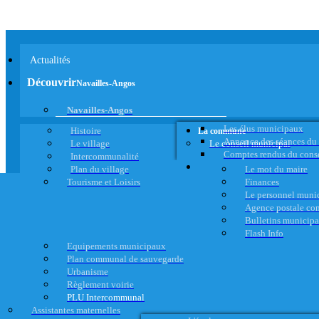
Actualités
Découvrir
Navailles-Angos
Navailles-Angos
Les élus municipaux
Histoire
La commune
Annonce des séances du
Le village
Le conseil municipal
Comptes rendus du cons
Intercommunalité
Plan du village
Le mot du maire
Tourisme et Loisirs
Finances
Le personnel muni
Agence postale c
Bulletins municip
Flash Info
Equipements municipaux
Plan communal de sauvegarde
Urbanisme
Règlement voirie
PLU Intercommunal
Assistantes maternelles