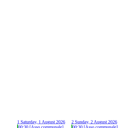
1
Saturday, 1 August 2026
2
Sunday, 2 August 2026
00:30 [Asso communale]
00:30 [Asso communale]