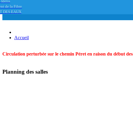
 Idélis
nt de la Fibre
T DES EAUX
Accueil
Circulation perturbée sur le chemin Péret en raison du début des t
Planning des salles