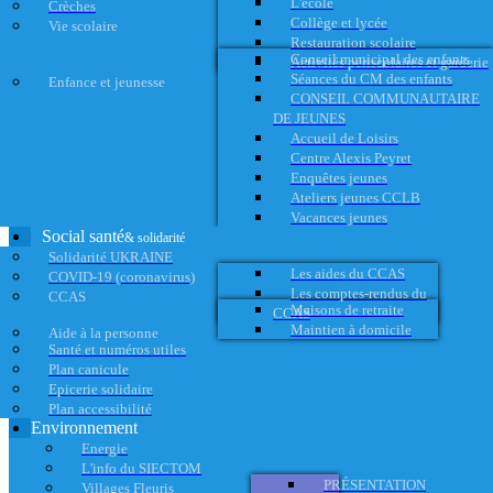
L'école
Crèches
Collège et lycée
Vie scolaire
Restauration scolaire
Conseil municipal des enfants
Activités périscolaires et garderie
Séances du CM des enfants
Enfance et jeunesse
CONSEIL COMMUNAUTAIRE
DE JEUNES
Accueil de Loisirs
Centre Alexis Peyret
Enquêtes jeunes
Ateliers jeunes CCLB
Vacances jeunes
Social santé
& solidarité
Solidarité UKRAINE
Les aides du CCAS
COVID-19 (coronavirus)
Les comptes-rendus du
CCAS
Maisons de retraite
CCAS
Maintien à domicile
Aide à la personne
Santé et numéros utiles
Plan canicule
Epicerie solidaire
Plan accessibilité
Environnement
Energie
L'info du SIECTOM
PRÉSENTATION
Villages Fleuris