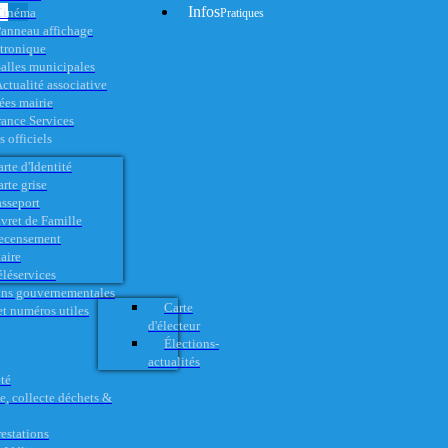
Infos
Cinéma
Pratiques
anneau affichage
ctronique
alles municipales
ctualité associative
es mairie
rance Services
 officiels
rte d'Identité
rte grise
asseport
vret de Famille
ecensement
aire
éléservices
ons gouvernementales
Carte
t numéros utiles
d'électeur
Élections-
actualités
té
e, collecte déchets &
restations