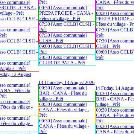
Prêt
sso communale]
CANA - Fêtes du vil
FROIDE - CANA -
00:30 [Asso communale]
Prêt
village - Prêt
PREPA FROIDE - CANA -
00:30 [Asso commu
Fêtes du village - Prêt
Asso CCLB] CLSH -
PREPA FROIDE -
07:30 [Asso CCLB] CLSH -
Fêtes du village - Pr
Prêt
sso communale]
07:30 [Asso CCLB
Prêt
07:30 [Asso communale]
Prêt
CLSH - Prêt
Asso CCLB] CLSH -
07:30 [Asso commu
09:00 [Asso CCLB] CLSH -
CLSH - Prêt
Prêt
Asso CCLB] CLSH -
09:00 [Asso CCLB
20:30 [Asso communale]
Prêt
CLUB DE PALA - Prêt
sso communale]
glais - Prêt
sday, 12 August
13
Thursday, 13 August 2026
sso communale]
00:30 [Asso communale]
14
Friday, 14 Augus
ANA - Fêtes du
BAR - CANA - Fêtes du
00:30 [Asso commu
Prêt
village - Prêt
BAR - CANA - Fêt
sso communale]
00:30 [Asso communale]
village - Prêt
êtes du village -
CANA - Fêtes du village -
00:30 [Asso commu
Prêt
CANA - Fêtes du vil
sso communale]
00:30 [Asso communale]
Prêt
êtes du village -
CANA - Fêtes du village -
00:30 [Asso commu
Prêt
CANA - Fêtes du vil