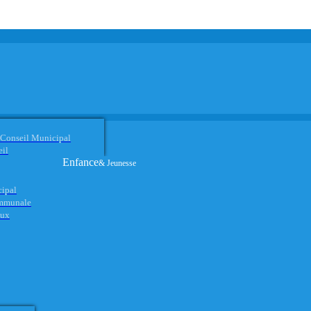
 Conseil Municipal
eil
Enfance
& Jeunesse
cipal
ommunale
aux