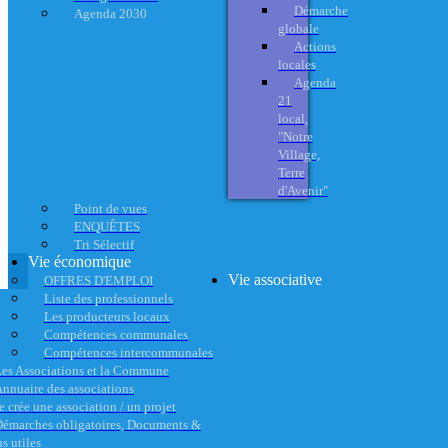
Démarche
Agenda 2030
globale
Actions
locales
Agenda
21
local,
"Notre
Village,
Terre
d'Avenir"
Point de vues
ENQUÊTES
Tri Sélectif
Vie économique
Vie associative
OFFRES D'EMPLOI
Liste des professionnels
Les producteurs locaux
Compétences communales
Compétences intercommunales
es Associations et la Commune
nnuaire des associations
e crée une association / un projet
émarches obligatoires, Documents &
s utiles