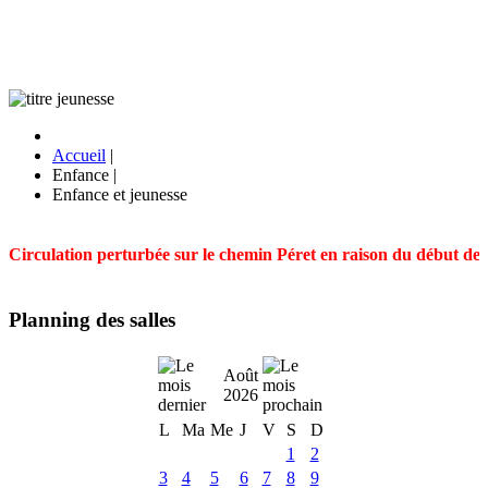
Accueil
|
Enfance
|
Enfance et jeunesse
Circulation perturbée sur le chemin Péret en raison du début des t
Planning des salles
Août
2026
L
Ma
Me
J
V
S
D
1
2
3
4
5
6
7
8
9