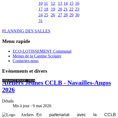
10
11
12
13
14
15
16
17
18
19
20
21
22
23
24
25
26
27
28
29
30
31
PLANNING DES SALLES
Menu rapide
ECO-LOTISSEMENT Communal
Menus de la Cantine Scolaire
Contactez-nous
Evènements et divers
VIGILANCE ROUGE - FEUX
Ateliers Jeunes CCLB - Navailles-Angos
2026
Détails
Mis à jour : 9 mai 2026
En partenariat avec la CCLB