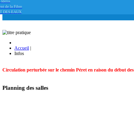
 Idélis
nt de la Fibre
T DES EAUX
Accueil
|
Infos
Circulation perturbée sur le chemin Péret en raison du début des t
Planning des salles