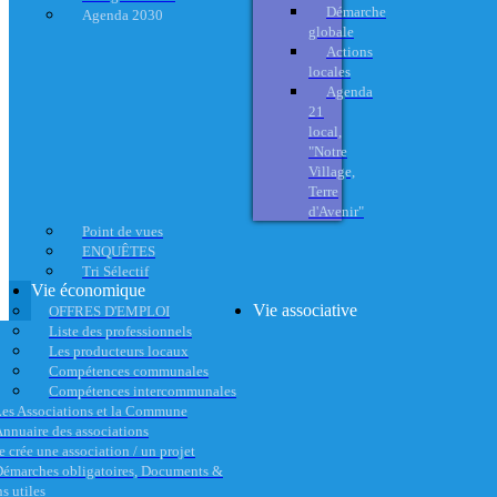
Démarche
Agenda 2030
globale
Actions
locales
Agenda
21
local,
"Notre
Village,
Terre
d'Avenir"
Point de vues
ENQUÊTES
Tri Sélectif
Vie économique
Vie associative
OFFRES D'EMPLOI
Liste des professionnels
Les producteurs locaux
Compétences communales
Compétences intercommunales
es Associations et la Commune
nnuaire des associations
e crée une association / un projet
émarches obligatoires, Documents &
s utiles