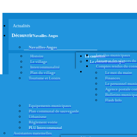
Actualités
Découvrir
Navailles-Angos
Navailles-Angos
Les élus municipaux
Histoire
La commune
Annonce des séances du
Le village
Le conseil municipal
Comptes rendus du cons
Intercommunalité
Plan du village
Le mot du maire
Tourisme et Loisirs
Finances
Le personnel muni
Agence postale c
Bulletins municip
Flash Info
Equipements municipaux
Plan communal de sauvegarde
Urbanisme
Règlement voirie
PLU Intercommunal
Assistantes maternelles