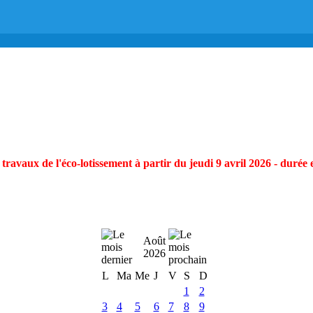
ravaux de l'éco-lotissement à partir du jeudi 9 avril 2026 - durée 
Août
2026
L
Ma
Me
J
V
S
D
1
2
3
4
5
6
7
8
9