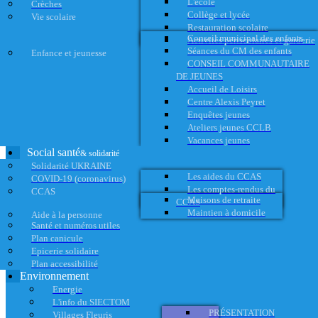
L'école
Crèches
Collège et lycée
Vie scolaire
Restauration scolaire
Conseil municipal des enfants
Activités périscolaires et garderie
Séances du CM des enfants
Enfance et jeunesse
CONSEIL COMMUNAUTAIRE
DE JEUNES
Accueil de Loisirs
Centre Alexis Peyret
Enquêtes jeunes
Ateliers jeunes CCLB
Vacances jeunes
Social santé
& solidarité
Solidarité UKRAINE
Les aides du CCAS
COVID-19 (coronavirus)
Les comptes-rendus du
CCAS
Maisons de retraite
CCAS
Maintien à domicile
Aide à la personne
Santé et numéros utiles
Plan canicule
Epicerie solidaire
Plan accessibilité
Environnement
Energie
L'info du SIECTOM
PRÉSENTATION
Villages Fleuris