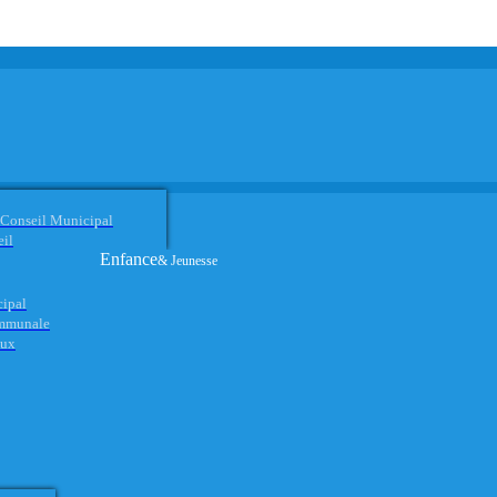
 Conseil Municipal
eil
Enfance
& Jeunesse
cipal
ommunale
aux