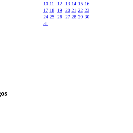
10
11
12
13
14
15
16
17
18
19
20
21
22
23
24
25
26
27
28
29
30
31
gos