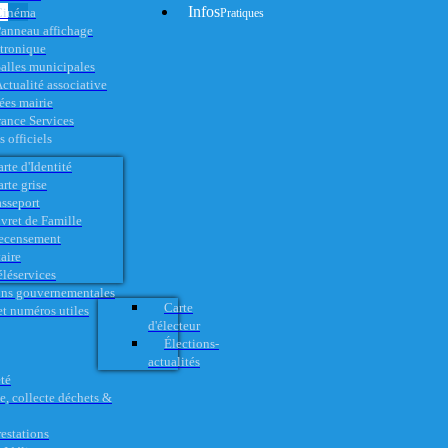
Infos
Cinéma
Pratiques
anneau affichage
ctronique
alles municipales
ctualité associative
es mairie
rance Services
 officiels
rte d'Identité
rte grise
asseport
vret de Famille
ecensement
aire
éléservices
ons gouvernementales
Carte
t numéros utiles
d'électeur
Élections-
actualités
té
e, collecte déchets &
restations