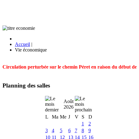
Accueil
|
Vie économique
Circulation perturbée sur le chemin Péret en raison du début des t
Planning des salles
Août
2026
L
Ma
Me
J
V
S
D
1
2
3
4
5
6
7
8
9
10
11
12
13
14
15
16