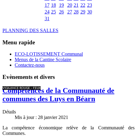
17
18
19
20
21
22
23
24
25
26
27
28
29
30
31
PLANNING DES SALLES
Menu rapide
ECO-LOTISSEMENT Communal
Menus de la Cantine Scolaire
Contactez-nous
Evènements et divers
VIGILANCE ROUGE - FEUX
Compétences de la Communauté de
communes des Luys en Béarn
Détails
Mis à jour : 28 janvier 2021
La compétence économique relève de la Communauté des
Communes.