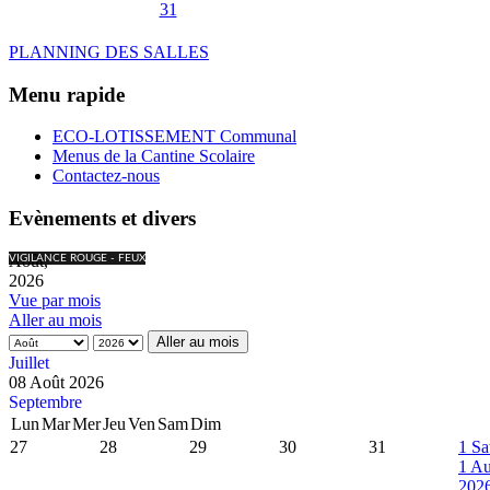
31
PLANNING DES SALLES
Menu rapide
ECO-LOTISSEMENT Communal
Menus de la Cantine Scolaire
Contactez-nous
Evènements et divers
Août,
VIGILANCE ROUGE - FEUX
2026
Vue par mois
Aller au mois
Aller au mois
Juillet
08 Août 2026
Septembre
Lun
Mar
Mer
Jeu
Ven
Sam
Dim
27
28
29
30
31
1
Sa
1 Au
202