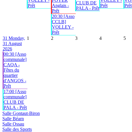
VOLLEY -
FOYER
VOLLEY -
VO
CLUB DE
Prêt
Anglais -
Prêt
Prêt
PALA - Prêt
Prêt
20:30 [Asso
CCLB]
VOLLEY -
Prêt
31
Monday,
1
2
3
4
5
31 August
2026
00:30 [Asso
communale]
CAQA -
Fêtes du
quartier
d'ANGOS -
Prêt
17:00 [Asso
communale]
CLUB DE
PALA - Prêt
Salle Gontaut-Biron
Salle Béarn
Salle Ossau
Salle des Sports