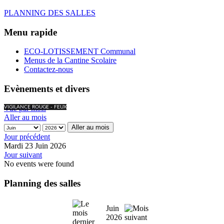
PLANNING DES SALLES
Menu rapide
ECO-LOTISSEMENT Communal
Menus de la Cantine Scolaire
Contactez-nous
Evènements et divers
Vue par mois
VIGILANCE ROUGE - FEUX
Aller au mois
Aller au mois
Jour précédent
Mardi 23 Juin 2026
Jour suivant
No events were found
Planning des salles
Juin
2026