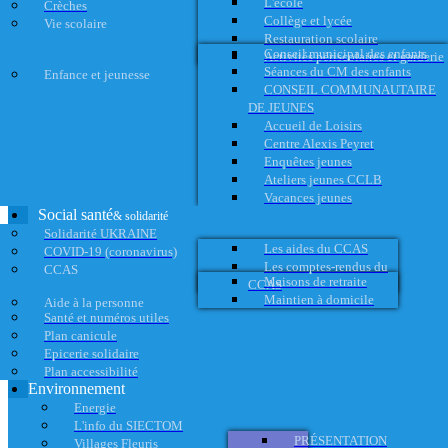
L'école
Crèches
Collège et lycée
Vie scolaire
Restauration scolaire
Conseil municipal des enfants
Activités périscolaires et garderie
Séances du CM des enfants
Enfance et jeunesse
CONSEIL COMMUNAUTAIRE
DE JEUNES
Accueil de Loisirs
Centre Alexis Peyret
Enquêtes jeunes
Ateliers jeunes CCLB
Vacances jeunes
Social santé
& solidarité
Solidarité UKRAINE
Les aides du CCAS
COVID-19 (coronavirus)
Les comptes-rendus du
CCAS
Maisons de retraite
CCAS
Maintien à domicile
Aide à la personne
Santé et numéros utiles
Plan canicule
Epicerie solidaire
Plan accessibilité
Environnement
Energie
L'info du SIECTOM
PRÉSENTATION
Villages Fleuris