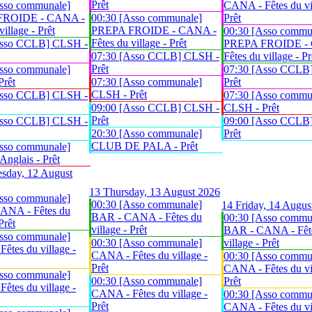
Prêt
sso communale]
CANA - Fêtes du vil
FROIDE - CANA -
00:30 [Asso communale]
Prêt
village - Prêt
PREPA FROIDE - CANA -
00:30 [Asso commu
Fêtes du village - Prêt
Asso CCLB] CLSH -
PREPA FROIDE -
07:30 [Asso CCLB] CLSH -
Fêtes du village - Pr
Prêt
sso communale]
07:30 [Asso CCLB
Prêt
07:30 [Asso communale]
Prêt
CLSH - Prêt
Asso CCLB] CLSH -
07:30 [Asso commu
09:00 [Asso CCLB] CLSH -
CLSH - Prêt
Prêt
Asso CCLB] CLSH -
09:00 [Asso CCLB
20:30 [Asso communale]
Prêt
CLUB DE PALA - Prêt
sso communale]
glais - Prêt
sday, 12 August
13
Thursday, 13 August 2026
sso communale]
00:30 [Asso communale]
14
Friday, 14 Augus
ANA - Fêtes du
BAR - CANA - Fêtes du
00:30 [Asso commu
Prêt
village - Prêt
BAR - CANA - Fêt
sso communale]
00:30 [Asso communale]
village - Prêt
êtes du village -
CANA - Fêtes du village -
00:30 [Asso commu
Prêt
CANA - Fêtes du vil
sso communale]
00:30 [Asso communale]
Prêt
êtes du village -
CANA - Fêtes du village -
00:30 [Asso commu
Prêt
CANA - Fêtes du vil