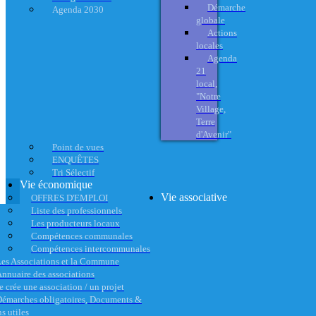
Démarche
Agenda 2030
globale
Actions
locales
Agenda
21
local,
"Notre
Village,
Terre
d'Avenir"
Point de vues
ENQUÊTES
Tri Sélectif
Vie économique
Vie associative
OFFRES D'EMPLOI
Liste des professionnels
Les producteurs locaux
Compétences communales
Compétences intercommunales
es Associations et la Commune
nnuaire des associations
e crée une association / un projet
émarches obligatoires, Documents &
s utiles