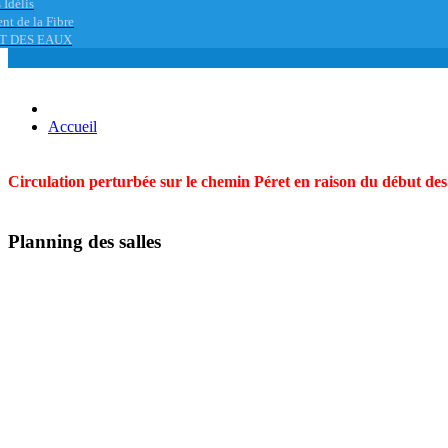
 Idélis
nt de la Fibre
T DES EAUX
Accueil
Circulation perturbée sur le chemin Péret en raison du début des t
Planning des salles