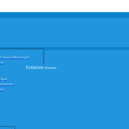
 Conseil Municipal
eil
Enfance
& Jeunesse
cipal
ommunale
aux