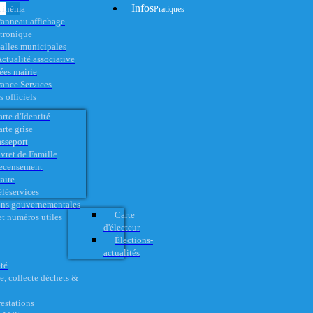
Infos
Cinéma
Pratiques
anneau affichage
ctronique
alles municipales
ctualité associative
es mairie
rance Services
 officiels
rte d'Identité
rte grise
asseport
vret de Famille
ecensement
aire
éléservices
ons gouvernementales
Carte
t numéros utiles
d'électeur
Élections-
actualités
té
e, collecte déchets &
restations