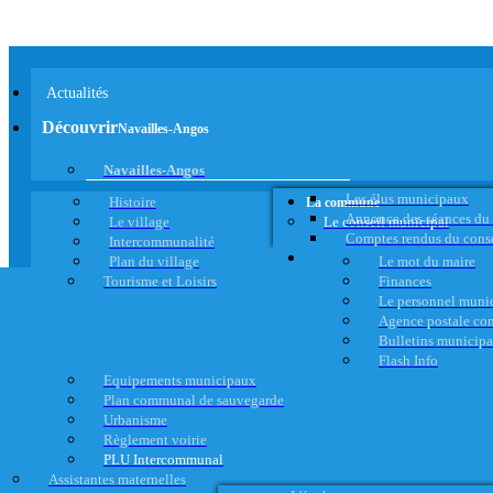
Actualités
Découvrir
Navailles-Angos
Navailles-Angos
Les élus municipaux
Histoire
La commune
Annonce des séances du
Le village
Le conseil municipal
Comptes rendus du cons
Intercommunalité
Plan du village
Le mot du maire
Tourisme et Loisirs
Finances
Le personnel muni
Agence postale c
Bulletins municip
Flash Info
Equipements municipaux
Plan communal de sauvegarde
Urbanisme
Règlement voirie
PLU Intercommunal
Assistantes maternelles