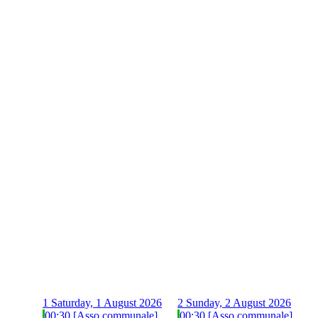
1
Saturday, 1 August 2026
2
Sunday, 2 August 2026
00:30 [Asso communale]
00:30 [Asso communale]