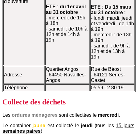
d'ouverture
ETE : du 1er avril
ETE : Du 15 mars
au 31 octobre
au 31 octobre :
- mercredi: de 15h
- lundi, mardi, jeudi
à 18h
et vendredi : de 14h
- samedi : de 10h à
à 19h
12h et de 14h à
- mercredi : de 13h
19h
à 19h
- samedi : de 9h à
12h et de 13h à
19h
Quartier Angos
Rue de Béost
Adresse
- 64450 Navailles-
- 64121 Serres-
Angos
Castet
Téléphone
05 59 12 80 19
Collecte des déchets
Les
ordures ménagères
sont collectées le
mercredi.
Le container
jaune
est
collecté le
jeudi
(tous les
15 jours,
semaines paires
)