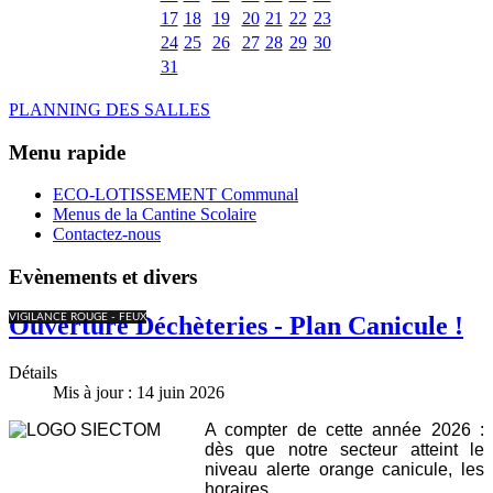
17
18
19
20
21
22
23
24
25
26
27
28
29
30
31
PLANNING DES SALLES
Menu rapide
ECO-LOTISSEMENT Communal
Menus de la Cantine Scolaire
Contactez-nous
Evènements et divers
VIGILANCE ROUGE - FEUX
Ouverture Déchèteries - Plan Canicule !
Détails
Mis à jour : 14 juin 2026
A compter de cette année 2026 :
dès que notre secteur atteint le
niveau alerte orange canicule, les
horaires