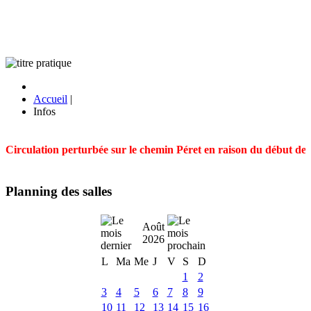
Accueil
|
Infos
Circulation perturbée sur le chemin Péret en raison du début des t
Planning des salles
Août
2026
L
Ma
Me
J
V
S
D
1
2
3
4
5
6
7
8
9
10
11
12
13
14
15
16