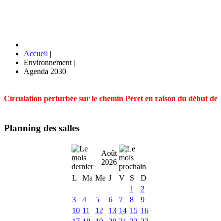
Accueil
|
Environnement
|
Agenda 2030
Circulation perturbée sur le chemin Péret en raison du début des t
Planning des salles
Août
2026
L
Ma
Me
J
V
S
D
1
2
3
4
5
6
7
8
9
10
11
12
13
14
15
16