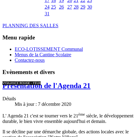
17
18
19
20
21
22
23
24
25
26
27
28
29
30
31
PLANNING DES SALLES
Menu rapide
ECO-LOTISSEMENT Communal
Menus de la Cantine Scolaire
Contactez-nous
Evènements et divers
VIGILANCE ROUGE - FEUX
Présentation de l'Agenda 21
Détails
Mis à jour : 7 décembre 2020
ème
L' Agenda 21 c'est se tourner vers le 21
siècle, le développement
durable, le bien vivre ensemble aujourd'hui et demain.
Il se décline par une démarche globale, des actions locales avec le