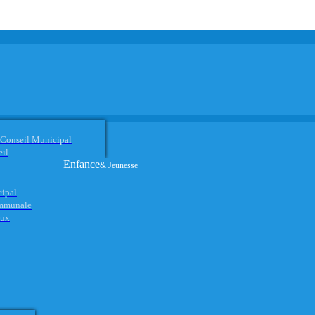
 Conseil Municipal
eil
Enfance
& Jeunesse
cipal
ommunale
aux