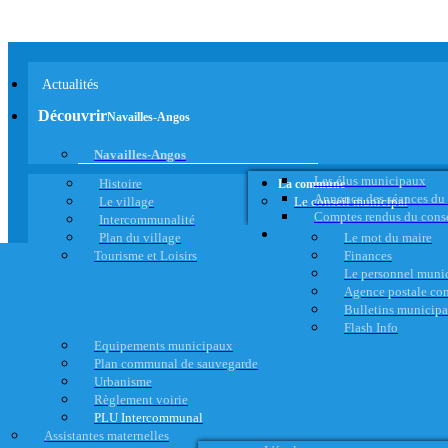
Actualités
Découvrir
Navailles-Angos
Navailles-Angos
Les élus municipaux
Histoire
La commune
Annonce des séances du
Le village
Le conseil municipal
Comptes rendus du cons
Intercommunalité
Plan du village
Le mot du maire
Tourisme et Loisirs
Finances
Le personnel muni
Agence postale c
Bulletins municip
Flash Info
Equipements municipaux
Plan communal de sauvegarde
Urbanisme
Règlement voirie
PLU Intercommunal
Assistantes maternelles