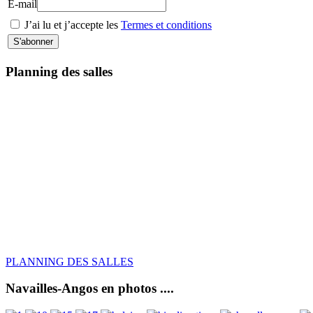
E-mail
J’ai lu et j’accepte les
Termes et conditions
Planning des salles
PLANNING DES SALLES
Navailles-Angos en photos ....