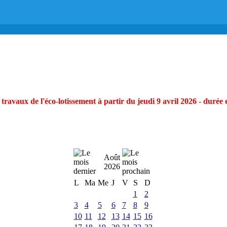
ravaux de l'éco-lotissement à partir du jeudi 9 avril 2026 - durée 
Août
2026
L
Ma
Me
J
V
S
D
1
2
3
4
5
6
7
8
9
10
11
12
13
14
15
16