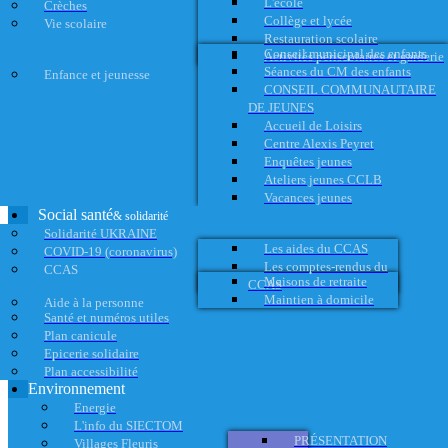
L'école
Crèches
Collège et lycée
Vie scolaire
Restauration scolaire
Conseil municipal des enfants
Activités périscolaires et garderie
Séances du CM des enfants
Enfance et jeunesse
CONSEIL COMMUNAUTAIRE
DE JEUNES
Accueil de Loisirs
Centre Alexis Peyret
Enquêtes jeunes
Ateliers jeunes CCLB
Vacances jeunes
Social santé
& solidarité
Solidarité UKRAINE
Les aides du CCAS
COVID-19 (coronavirus)
Les comptes-rendus du
CCAS
Maisons de retraite
CCAS
Maintien à domicile
Aide à la personne
Santé et numéros utiles
Plan canicule
Epicerie solidaire
Plan accessibilité
Environnement
Energie
L'info du SIECTOM
PRÉSENTATION
Villages Fleuris