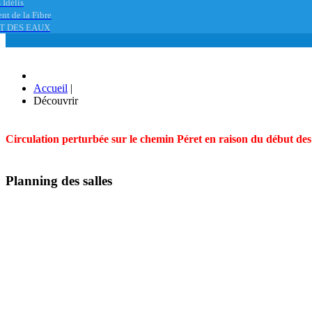
 Idélis
nt de la Fibre
T DES EAUX
Accueil
|
Découvrir
Circulation perturbée sur le chemin Péret en raison du début des t
Planning des salles