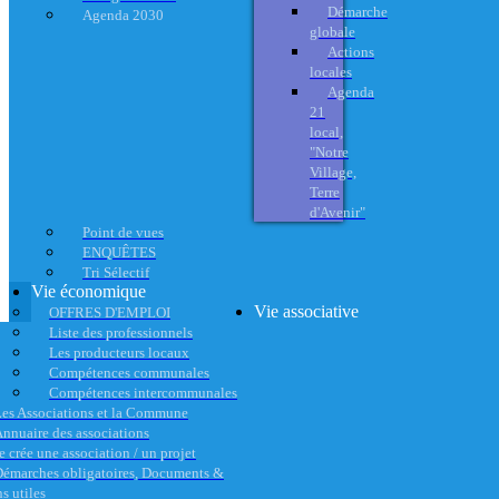
Démarche
Agenda 2030
globale
Actions
locales
Agenda
21
local,
"Notre
Village,
Terre
d'Avenir"
Point de vues
ENQUÊTES
Tri Sélectif
Vie économique
Vie associative
OFFRES D'EMPLOI
Liste des professionnels
Les producteurs locaux
Compétences communales
Compétences intercommunales
es Associations et la Commune
nnuaire des associations
e crée une association / un projet
émarches obligatoires, Documents &
s utiles