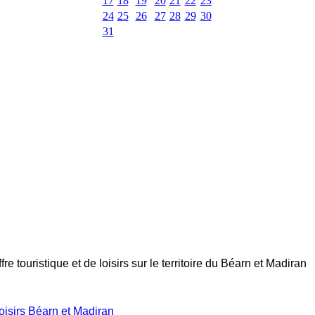
17
18
19
20
21
22
23
24
25
26
27
28
29
30
31
e touristique et de loisirs sur le territoire du Béarn et Madiran
oisirs Béarn et Madiran