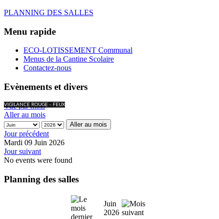
PLANNING DES SALLES
Menu rapide
ECO-LOTISSEMENT Communal
Menus de la Cantine Scolaire
Contactez-nous
Evènements et divers
Vue par mois
VIGILANCE ROUGE - FEUX
Aller au mois
Aller au mois
Jour précédent
Mardi 09 Juin 2026
Jour suivant
No events were found
Planning des salles
Juin
2026