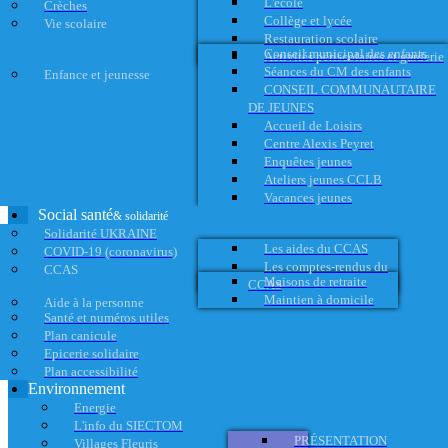
L'école
Crèches
Collège et lycée
Vie scolaire
Restauration scolaire
Conseil municipal des enfants
Activités périscolaires et garderie
Séances du CM des enfants
Enfance et jeunesse
CONSEIL COMMUNAUTAIRE
DE JEUNES
Accueil de Loisirs
Centre Alexis Peyret
Enquêtes jeunes
Ateliers jeunes CCLB
Vacances jeunes
Social santé
& solidarité
Solidarité UKRAINE
Les aides du CCAS
COVID-19 (coronavirus)
Les comptes-rendus du
CCAS
Maisons de retraite
CCAS
Maintien à domicile
Aide à la personne
Santé et numéros utiles
Plan canicule
Epicerie solidaire
Plan accessibilité
Environnement
Energie
L'info du SIECTOM
PRÉSENTATION
Villages Fleuris