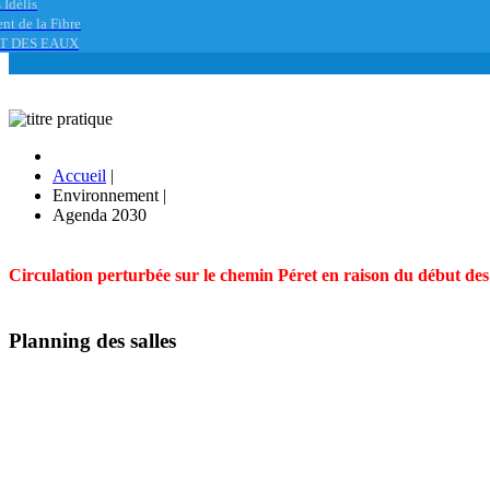
 Idélis
nt de la Fibre
T DES EAUX
Accueil
|
Environnement
|
Agenda 2030
Circulation perturbée sur le chemin Péret en raison du début des t
Planning des salles