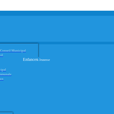
 Conseil Municipal
eil
Enfance
& Jeunesse
cipal
ommunale
aux