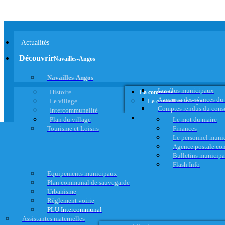
Actualités
Découvrir
Navailles-Angos
Navailles-Angos
Les élus municipaux
Histoire
La commune
Annonce des séances du
Le village
Le conseil municipal
Comptes rendus du cons
Intercommunalité
Plan du village
Le mot du maire
Tourisme et Loisirs
Finances
Le personnel muni
Agence postale c
Bulletins municip
Flash Info
Equipements municipaux
Plan communal de sauvegarde
Urbanisme
Règlement voirie
PLU Intercommunal
Assistantes maternelles