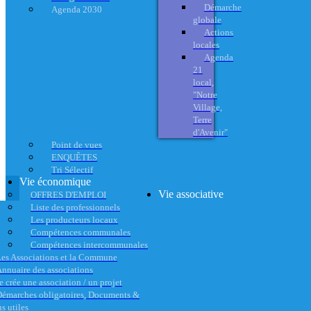
Démarche
Agenda 2030
globale
Actions
locales
Agenda
21
local,
"Notre
Village,
Terre
d'Avenir"
Point de vues
ENQUÊTES
Tri Sélectif
Vie économique
Vie associative
OFFRES D'EMPLOI
Liste des professionnels
Les producteurs locaux
Compétences communales
Compétences intercommunales
es Associations et la Commune
nnuaire des associations
e crée une association / un projet
émarches obligatoires, Documents &
s utiles