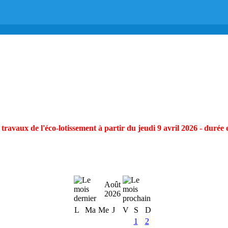
ravaux de l'éco-lotissement à partir du jeudi 9 avril 2026 - durée 
Août
2026
L
Ma
Me
J
V
S
D
1
2