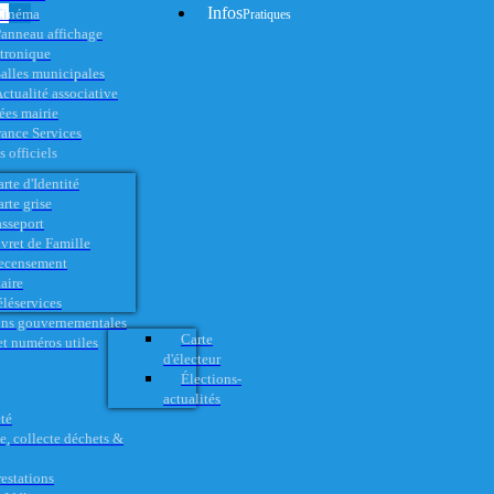
Infos
Cinéma
Pratiques
anneau affichage
ctronique
alles municipales
ctualité associative
es mairie
rance Services
 officiels
rte d'Identité
rte grise
asseport
vret de Famille
ecensement
aire
éléservices
ons gouvernementales
Carte
t numéros utiles
d'électeur
Élections-
actualités
té
e, collecte déchets &
restations