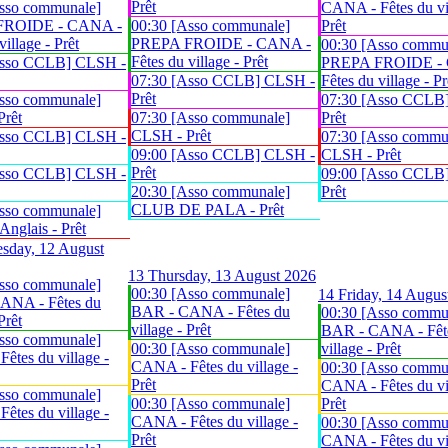
Prêt
sso communale]
CANA - Fêtes du vil
FROIDE - CANA -
00:30 [Asso communale]
Prêt
village - Prêt
PREPA FROIDE - CANA -
00:30 [Asso commu
Fêtes du village - Prêt
Asso CCLB] CLSH -
PREPA FROIDE -
07:30 [Asso CCLB] CLSH -
Fêtes du village - Pr
Prêt
sso communale]
07:30 [Asso CCLB
Prêt
07:30 [Asso communale]
Prêt
CLSH - Prêt
Asso CCLB] CLSH -
07:30 [Asso commu
09:00 [Asso CCLB] CLSH -
CLSH - Prêt
Prêt
Asso CCLB] CLSH -
09:00 [Asso CCLB
20:30 [Asso communale]
Prêt
CLUB DE PALA - Prêt
sso communale]
glais - Prêt
sday, 12 August
13
Thursday, 13 August 2026
sso communale]
00:30 [Asso communale]
14
Friday, 14 Augus
ANA - Fêtes du
BAR - CANA - Fêtes du
00:30 [Asso commu
Prêt
village - Prêt
BAR - CANA - Fêt
sso communale]
00:30 [Asso communale]
village - Prêt
êtes du village -
CANA - Fêtes du village -
00:30 [Asso commu
Prêt
CANA - Fêtes du vil
sso communale]
00:30 [Asso communale]
Prêt
êtes du village -
CANA - Fêtes du village -
00:30 [Asso commu
Prêt
CANA - Fêtes du vil