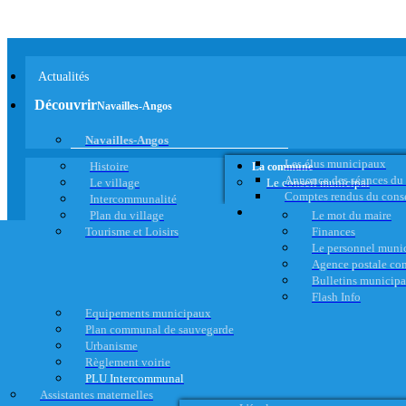
Actualités
Découvrir
Navailles-Angos
Navailles-Angos
Les élus municipaux
Histoire
La commune
Annonce des séances du
Le village
Le conseil municipal
Comptes rendus du cons
Intercommunalité
Plan du village
Le mot du maire
Tourisme et Loisirs
Finances
Le personnel muni
Agence postale c
Bulletins municip
Flash Info
Equipements municipaux
Plan communal de sauvegarde
Urbanisme
Règlement voirie
PLU Intercommunal
Assistantes maternelles