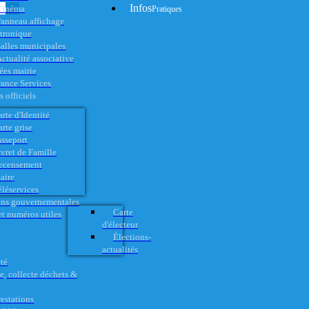
Infos
Cinéma
Pratiques
anneau affichage
ctronique
alles municipales
ctualité associative
es mairie
rance Services
 officiels
rte d'Identité
rte grise
asseport
vret de Famille
ecensement
aire
éléservices
ons gouvernementales
Carte
t numéros utiles
d'électeur
Élections-
actualités
té
e, collecte déchets &
restations