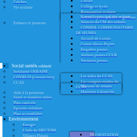
L'école
Crèches
Collège et lycée
Vie scolaire
Restauration scolaire
Conseil municipal des enfants
Activités périscolaires et garderie
Séances du CM des enfants
Enfance et jeunesse
CONSEIL COMMUNAUTAIRE
DE JEUNES
Accueil de Loisirs
Centre Alexis Peyret
Enquêtes jeunes
Ateliers jeunes CCLB
Vacances jeunes
Social santé
& solidarité
Solidarité UKRAINE
Les aides du CCAS
COVID-19 (coronavirus)
Les comptes-rendus du
CCAS
Maisons de retraite
CCAS
Maintien à domicile
Aide à la personne
Santé et numéros utiles
Plan canicule
Epicerie solidaire
Plan accessibilité
Environnement
Energie
L'info du SIECTOM
PRÉSENTATION
Villages Fleuris