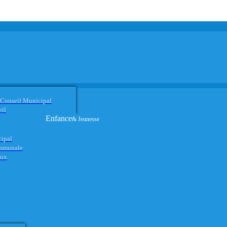
 Conseil Municipal
eil
Enfance
& Jeunesse
cipal
ommunale
aux