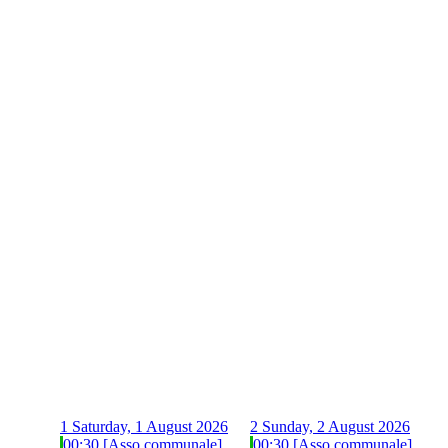
1
Saturday, 1 August 2026
2
Sunday, 2 August 2026
00:30 [Asso communale]
00:30 [Asso communale]