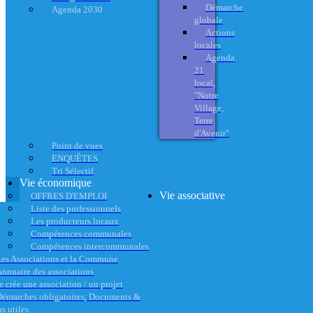
Démarche
Agenda 2030
globale
Actions
locales
Agenda
21
local,
"Notre
Village,
Terre
d'Avenir"
Point de vues
ENQUÊTES
Tri Sélectif
Vie économique
Vie associative
OFFRES D'EMPLOI
Liste des professionnels
Les producteurs locaux
Compétences communales
Compétences intercommunales
es Associations et la Commune
nnuaire des associations
e crée une association / un projet
émarches obligatoires, Documents &
s utiles