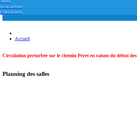
 Idélis
nt de la Fibre
T DES EAUX
Accueil
Circulation perturbée sur le chemin Péret en raison du début des t
Planning des salles