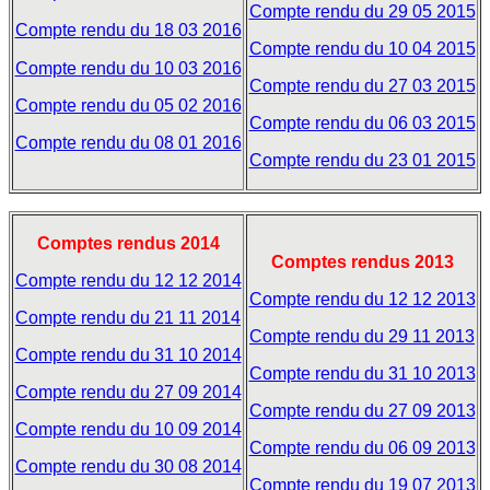
Compte rendu du 29 05 2015
Compte rendu du 18 03 2016
Compte rendu du 10 04 2015
Compte rendu du 10 03 2016
Compte rendu du 27 03 2015
Compte rendu du 05 02 2016
Compte rendu du 06 03 2015
Compte rendu du 08 01 2016
Compte rendu du 23 01 2015
Comptes rendus
2014
Comptes rendus
2013
Compte rendu du 12 12 2014
Compte rendu du 12 12 2013
Compte rendu du 21 11 2014
Compte rendu du 29 11 2013
Compte rendu du 31 10 2014
Compte rendu du 31 10 2013
Compte rendu du 27 09 2014
Compte rendu du 27 09 2013
Compte rendu du 10 09 2014
Compte rendu du 06 09 2013
Compte rendu du 30 08 2014
Compte rendu du 19 07 2013