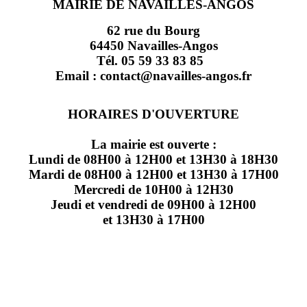
MAIRIE DE NAVAILLES-ANGOS
62 rue du Bourg
64450 Navailles-Angos
Tél. 05 59 33 83 85
Email : contact@navailles-angos.fr
HORAIRES D'OUVERTURE
La mairie est ouverte :
Lundi de 08H00 à 12H00 et 13H30 à 18H30
Mardi de 08H00 à 12H00 et 13H30 à 17H00
Mercredi de 10H00 à 12H30
Jeudi et vendredi de 09H00 à 12H00
et 13H30 à 17H00