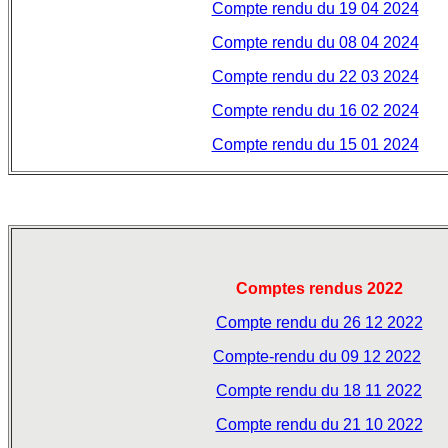
Compte rendu du 19 04 2024
Compte rendu du 08 04 2024
Compte rendu du 22 03 2024
Compte rendu du 16 02 2024
Compte rendu du 15 01 2024
Comptes rendus 2022
Compte rendu du 26 12 2022
Compte-rendu du 09 12 2022
Compte rendu du 18 11 2022
Compte rendu du 21 10 2022