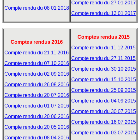
Compte rendu du 27 01 2017
Compte rendu du 08 01 2018
Compte rendu du 13 01 2017
Comptes rendus
2015
Comptes rendus
2016
Compte rendu du 11 12 2015
Compte rendu du 21 11 20
16
Compte rendu du 27 11 2015
Compte rendu du 07 10 2016
Compte rendu du 30 10 2015
Compte rendu du 02 09 2016
Compte rendu du 15 10 2015
Compte rendu du 26 08 2016
Compte rendu du 25 09 2015
Compte rendu du 20 07 2016
Compte rendu du 04 09 2015
Compte rendu du 01 07 2016
Compte rendu du 30 07 2015
Compte rendu du 20 06 2016
Compte rendu du 16 07 2015
Compte rendu du 20 05 2016
Compte rendu du 03 07 2015
Compte rendu du 08 04 2016