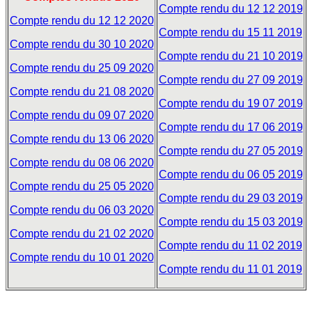
Compte rendu du 12 12 2019
Compte rendu du 12 12 2020
Compte rendu du 15 11 2019
Compte rendu du 30 10 2020
Compte rendu du 21 10 2019
Compte rendu du 25 09 2020
Compte rendu du 27 09 2019
Compte rendu du 21 08 2020
Compte rendu du 19 07 2019
Compte rendu du 09 07 2020
Compte rendu du 17 06 2019
Compte rendu du 13 06 2020
Compte rendu du 27 05 2019
Compte rendu du 08 06 2020
Compte rendu du 06 05 2019
Compte rendu du 25 05 2020
Compte rendu du 29 03 2019
Compte rendu du 06 03 2020
Compte rendu du 15 03 2019
Compte rendu du 21 02 2020
Compte rendu du 11 02 2019
Compte rendu du 10 01 2020
Compte rendu du 11 01 2019