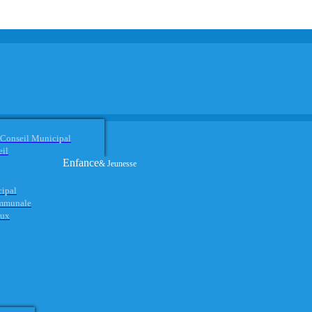
 Conseil Municipal
eil
Enfance
& Jeunesse
cipal
ommunale
aux