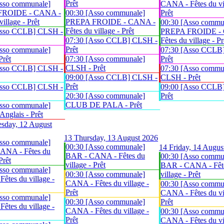
Prêt
sso communale]
CANA - Fêtes du vil
FROIDE - CANA -
00:30 [Asso communale]
Prêt
village - Prêt
PREPA FROIDE - CANA -
00:30 [Asso commu
Fêtes du village - Prêt
Asso CCLB] CLSH -
PREPA FROIDE -
07:30 [Asso CCLB] CLSH -
Fêtes du village - Pr
Prêt
sso communale]
07:30 [Asso CCLB
Prêt
07:30 [Asso communale]
Prêt
CLSH - Prêt
Asso CCLB] CLSH -
07:30 [Asso commu
09:00 [Asso CCLB] CLSH -
CLSH - Prêt
Prêt
Asso CCLB] CLSH -
09:00 [Asso CCLB
20:30 [Asso communale]
Prêt
CLUB DE PALA - Prêt
sso communale]
glais - Prêt
sday, 12 August
13
Thursday, 13 August 2026
sso communale]
00:30 [Asso communale]
14
Friday, 14 Augus
ANA - Fêtes du
BAR - CANA - Fêtes du
00:30 [Asso commu
Prêt
village - Prêt
BAR - CANA - Fêt
sso communale]
00:30 [Asso communale]
village - Prêt
êtes du village -
CANA - Fêtes du village -
00:30 [Asso commu
Prêt
CANA - Fêtes du vil
sso communale]
00:30 [Asso communale]
Prêt
êtes du village -
CANA - Fêtes du village -
00:30 [Asso commu
Prêt
CANA - Fêtes du vil