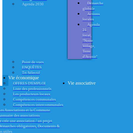
Démarche
Agenda 2030
globale
Actions
locales
Agenda
21
local,
"Notre
Village,
Terre
d'Avenir"
Point de vues
ENQUÊTES
Tri Sélectif
Vie économique
Vie associative
OFFRES D'EMPLOI
Liste des professionnels
Les producteurs locaux
Compétences communales
Compétences intercommunales
es Associations et la Commune
nnuaire des associations
e crée une association / un projet
émarches obligatoires, Documents &
s utiles