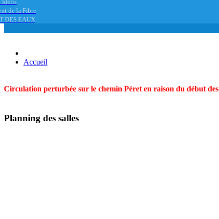
 Idélis
nt de la Fibre
T DES EAUX
Accueil
Circulation perturbée sur le chemin Péret en raison du début des t
Planning des salles