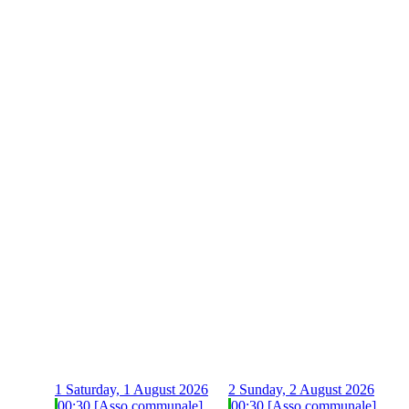
1
Saturday, 1 August 2026
2
Sunday, 2 August 2026
00:30 [Asso communale]
00:30 [Asso communale]