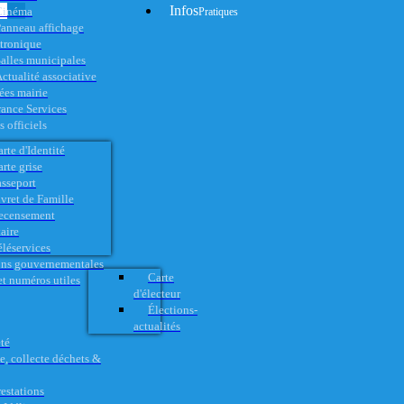
Infos
Cinéma
Pratiques
anneau affichage
ctronique
alles municipales
ctualité associative
es mairie
rance Services
 officiels
rte d'Identité
rte grise
asseport
vret de Famille
ecensement
aire
éléservices
ons gouvernementales
Carte
t numéros utiles
d'électeur
Élections-
actualités
té
e, collecte déchets &
restations