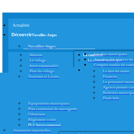
Actualités
Découvrir
Navailles-Angos
Navailles-Angos
Les élus municipaux
Histoire
La commune
Annonce des séances du
Le village
Le conseil municipal
Comptes rendus du cons
Intercommunalité
Plan du village
Le mot du maire
Tourisme et Loisirs
Finances
Le personnel muni
Agence postale c
Bulletins municip
Flash Info
Equipements municipaux
Plan communal de sauvegarde
Urbanisme
Règlement voirie
PLU Intercommunal
Assistantes maternelles