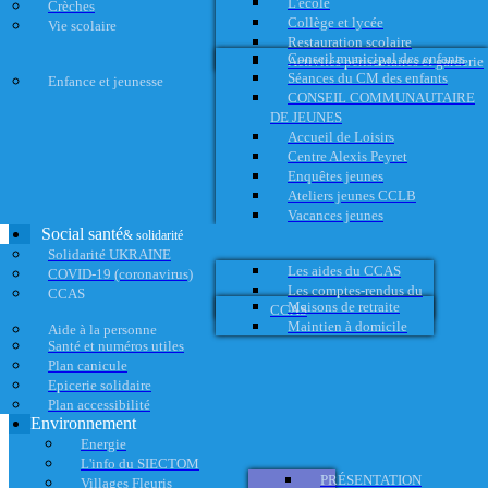
L'école
Crèches
Collège et lycée
Vie scolaire
Restauration scolaire
Conseil municipal des enfants
Activités périscolaires et garderie
Séances du CM des enfants
Enfance et jeunesse
CONSEIL COMMUNAUTAIRE
DE JEUNES
Accueil de Loisirs
Centre Alexis Peyret
Enquêtes jeunes
Ateliers jeunes CCLB
Vacances jeunes
Social santé
& solidarité
Solidarité UKRAINE
Les aides du CCAS
COVID-19 (coronavirus)
Les comptes-rendus du
CCAS
Maisons de retraite
CCAS
Maintien à domicile
Aide à la personne
Santé et numéros utiles
Plan canicule
Epicerie solidaire
Plan accessibilité
Environnement
Energie
L'info du SIECTOM
PRÉSENTATION
Villages Fleuris