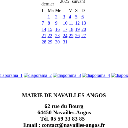
2025
L
Ma
Me
J
V
S
D
1
2
3
4
5
6
7
8
9
10
11
12
13
14
15
16
17
18
19
20
21
22
23
24
25
26
27
28
29
30
31
MAIRIE DE NAVAILLES-ANGOS
62 rue du Bourg
64450 Navailles-Angos
Tél. 05 59 33 83 85
Email : contact@navailles-angos.fr