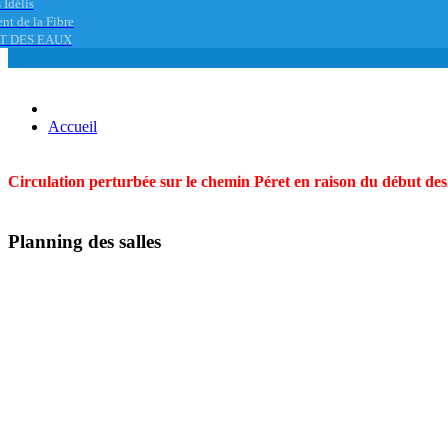
 Idélis
nt de la Fibre
T DES EAUX
Accueil
Circulation perturbée sur le chemin Péret en raison du début des t
Planning des salles