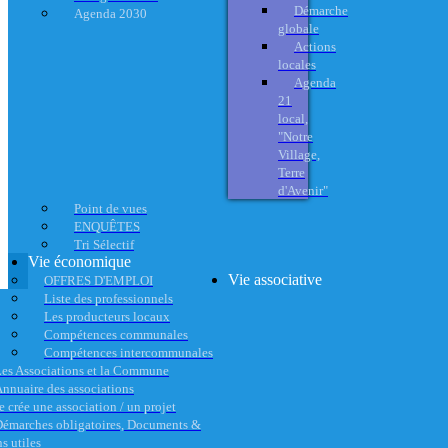
Démarche
Agenda 2030
globale
Actions
locales
Agenda
21
local,
"Notre
Village,
Terre
d'Avenir"
Point de vues
ENQUÊTES
Tri Sélectif
Vie économique
Vie associative
OFFRES D'EMPLOI
Liste des professionnels
Les producteurs locaux
Compétences communales
Compétences intercommunales
es Associations et la Commune
nnuaire des associations
e crée une association / un projet
émarches obligatoires, Documents &
s utiles