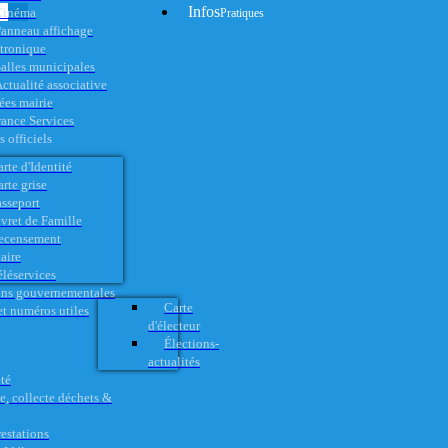
Infos
Cinéma
Pratiques
anneau affichage
ctronique
alles municipales
ctualité associative
es mairie
rance Services
 officiels
rte d'Identité
rte grise
asseport
vret de Famille
ecensement
aire
éléservices
ons gouvernementales
Carte
t numéros utiles
d'électeur
Élections-
actualités
té
e, collecte déchets &
restations