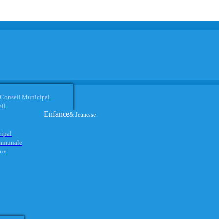
 Conseil Municipal
eil
Enfance
& Jeunesse
cipal
ommunale
aux