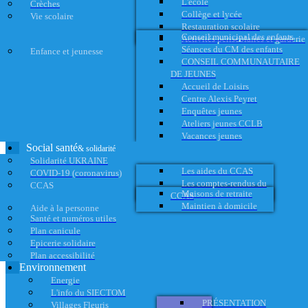
L'école
Crèches
Collège et lycée
Vie scolaire
Restauration scolaire
Conseil municipal des enfants
Activités périscolaires et garderie
Séances du CM des enfants
Enfance et jeunesse
CONSEIL COMMUNAUTAIRE
DE JEUNES
Accueil de Loisirs
Centre Alexis Peyret
Enquêtes jeunes
Ateliers jeunes CCLB
Vacances jeunes
Social santé
& solidarité
Solidarité UKRAINE
Les aides du CCAS
COVID-19 (coronavirus)
Les comptes-rendus du
CCAS
Maisons de retraite
CCAS
Maintien à domicile
Aide à la personne
Santé et numéros utiles
Plan canicule
Epicerie solidaire
Plan accessibilité
Environnement
Energie
L'info du SIECTOM
PRÉSENTATION
Villages Fleuris