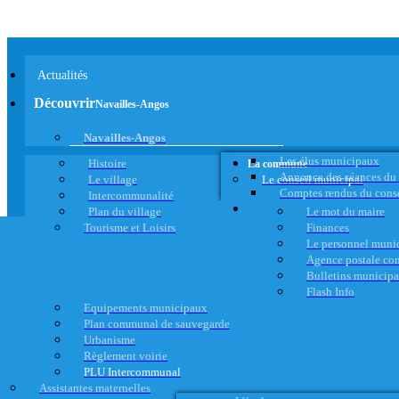
Actualités
Découvrir
Navailles-Angos
Navailles-Angos
Les élus municipaux
Histoire
La commune
Annonce des séances du
Le village
Le conseil municipal
Comptes rendus du cons
Intercommunalité
Plan du village
Le mot du maire
Tourisme et Loisirs
Finances
Le personnel muni
Agence postale c
Bulletins municip
Flash Info
Equipements municipaux
Plan communal de sauvegarde
Urbanisme
Règlement voirie
PLU Intercommunal
Assistantes maternelles