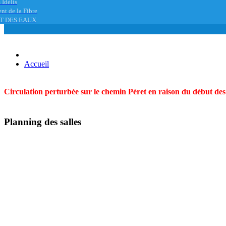
 Idélis
nt de la Fibre
T DES EAUX
Accueil
Circulation perturbée sur le chemin Péret en raison du début des t
Planning des salles