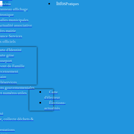
Infos
Cinéma
Pratiques
anneau affichage
ctronique
alles municipales
ctualité associative
es mairie
rance Services
 officiels
rte d'Identité
rte grise
asseport
vret de Famille
ecensement
aire
éléservices
ons gouvernementales
Carte
t numéros utiles
d'électeur
Élections-
actualités
té
e, collecte déchets &
restations