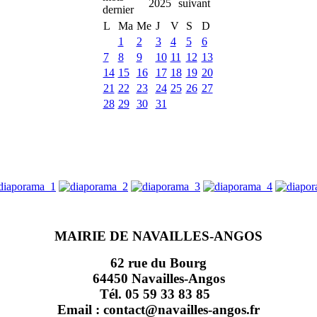
2025
L
Ma
Me
J
V
S
D
1
2
3
4
5
6
7
8
9
10
11
12
13
14
15
16
17
18
19
20
21
22
23
24
25
26
27
28
29
30
31
MAIRIE DE NAVAILLES-ANGOS
62 rue du Bourg
64450 Navailles-Angos
Tél. 05 59 33 83 85
Email : contact@navailles-angos.fr