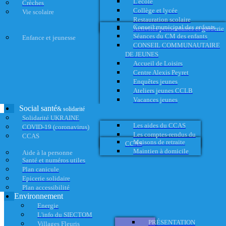
L'école
Crèches
Collège et lycée
Vie scolaire
Restauration scolaire
Conseil municipal des enfants
Activités périscolaires et garderie
Séances du CM des enfants
Enfance et jeunesse
CONSEIL COMMUNAUTAIRE
DE JEUNES
Accueil de Loisirs
Centre Alexis Peyret
Enquêtes jeunes
Ateliers jeunes CCLB
Vacances jeunes
Social santé
& solidarité
Solidarité UKRAINE
Les aides du CCAS
COVID-19 (coronavirus)
Les comptes-rendus du
CCAS
Maisons de retraite
CCAS
Maintien à domicile
Aide à la personne
Santé et numéros utiles
Plan canicule
Epicerie solidaire
Plan accessibilité
Environnement
Energie
L'info du SIECTOM
PRÉSENTATION
Villages Fleuris