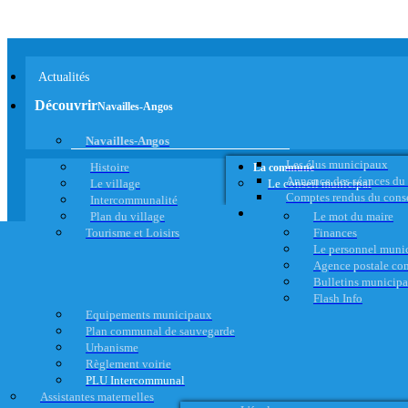
Actualités
Découvrir
Navailles-Angos
Navailles-Angos
Les élus municipaux
Histoire
La commune
Annonce des séances du
Le village
Le conseil municipal
Comptes rendus du cons
Intercommunalité
Plan du village
Le mot du maire
Tourisme et Loisirs
Finances
Le personnel muni
Agence postale c
Bulletins municip
Flash Info
Equipements municipaux
Plan communal de sauvegarde
Urbanisme
Règlement voirie
PLU Intercommunal
Assistantes maternelles