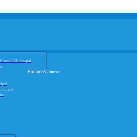
 Conseil Municipal
eil
Enfance
& Jeunesse
cipal
ommunale
aux