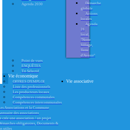
Démarche
Agenda 2030
globale
Actions
locales
Agenda
21
local,
"Notre
Village,
Terre
d'Avenir"
Point de vues
ENQUÊTES
Tri Sélectif
Vie économique
Vie associative
OFFRES D'EMPLOI
Liste des professionnels
Les producteurs locaux
Compétences communales
Compétences intercommunales
es Associations et la Commune
nnuaire des associations
e crée une association / un projet
émarches obligatoires, Documents &
s utiles