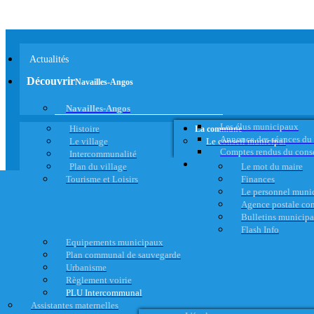
Actualités
Découvrir
Navailles-Angos
Navailles-Angos
Les élus municipaux
Histoire
La commune
Annonce des séances du
Le village
Le conseil municipal
Comptes rendus du cons
Intercommunalité
Plan du village
Le mot du maire
Tourisme et Loisirs
Finances
Le personnel muni
Agence postale c
Bulletins municip
Flash Info
Equipements municipaux
Plan communal de sauvegarde
Urbanisme
Règlement voirie
PLU Intercommunal
Assistantes maternelles