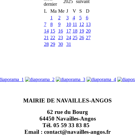
2025
L
Ma
Me
J
V
S
D
1
2
3
4
5
6
7
8
9
10
11
12
13
14
15
16
17
18
19
20
21
22
23
24
25
26
27
28
29
30
31
MAIRIE DE NAVAILLES-ANGOS
62 rue du Bourg
64450 Navailles-Angos
Tél. 05 59 33 83 85
Email : contact@navailles-angos.fr