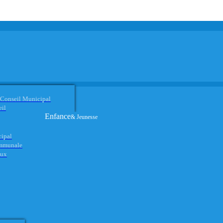
 Conseil Municipal
eil
Enfance
& Jeunesse
cipal
ommunale
aux