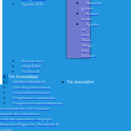
Démarche
Agenda 2030
globale
Actions
locales
Agenda
21
local,
"Notre
Village,
Terre
d'Avenir"
Point de vues
ENQUÊTES
Tri Sélectif
Vie économique
Vie associative
OFFRES D'EMPLOI
Liste des professionnels
Les producteurs locaux
Compétences communales
Compétences intercommunales
es Associations et la Commune
nnuaire des associations
e crée une association / un projet
émarches obligatoires, Documents &
s utiles