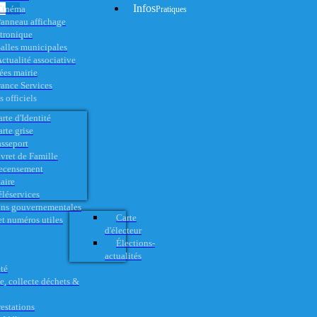
Infos
Cinéma
Pratiques
anneau affichage
ctronique
alles municipales
ctualité associative
es mairie
rance Services
 officiels
rte d'Identité
rte grise
asseport
vret de Famille
ecensement
aire
éléservices
ons gouvernementales
Carte
t numéros utiles
d'électeur
Élections-
actualités
té
e, collecte déchets &
restations