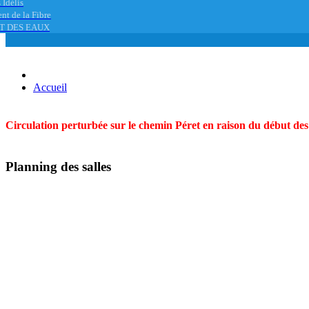
 Idélis
nt de la Fibre
T DES EAUX
Accueil
Circulation perturbée sur le chemin Péret en raison du début des t
Planning des salles