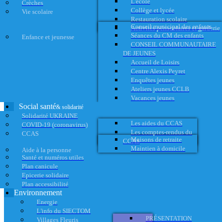
L'école
Crèches
Collège et lycée
Vie scolaire
Restauration scolaire
Conseil municipal des enfants
Activités périscolaires et garderie
Séances du CM des enfants
Enfance et jeunesse
CONSEIL COMMUNAUTAIRE
DE JEUNES
Accueil de Loisirs
Centre Alexis Peyret
Enquêtes jeunes
Ateliers jeunes CCLB
Vacances jeunes
Social santé
& solidarité
Solidarité UKRAINE
Les aides du CCAS
COVID-19 (coronavirus)
Les comptes-rendus du
CCAS
Maisons de retraite
CCAS
Maintien à domicile
Aide à la personne
Santé et numéros utiles
Plan canicule
Epicerie solidaire
Plan accessibilité
Environnement
Energie
L'info du SIECTOM
PRÉSENTATION
Villages Fleuris