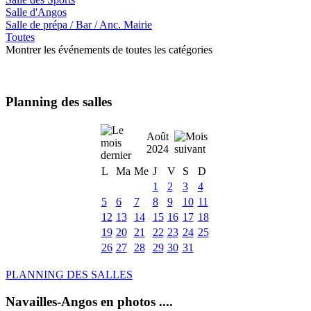
Salle d'Angos
Salle de prépa / Bar / Anc. Mairie
Toutes
Montrer les événements de toutes les catégories
Planning des salles
Août
2024
L
Ma
Me
J
V
S
D
1
2
3
4
5
6
7
8
9
10
11
12
13
14
15
16
17
18
19
20
21
22
23
24
25
26
27
28
29
30
31
PLANNING DES SALLES
Navailles-Angos en photos ....