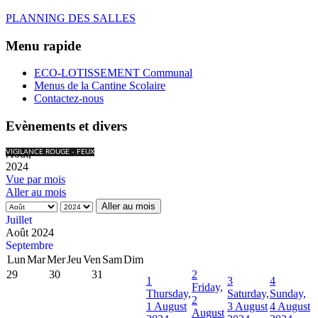
PLANNING DES SALLES
Menu rapide
ECO-LOTISSEMENT Communal
Menus de la Cantine Scolaire
Contactez-nous
Evènements et divers
Août,
VIGILANCE ROUGE - FEUX
2024
Vue par mois
Aller au mois
Aller au mois
Juillet
Août 2024
Septembre
Lun
Mar
Mer
Jeu
Ven
Sam
Dim
29
30
31
2
1
3
4
Friday,
Thursday,
Saturday,
Sunday,
2
1 August
3 August
4 August
August