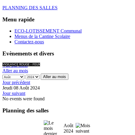
PLANNING DES SALLES
Menu rapide
ECO-LOTISSEMENT Communal
Menus de la Cantine Scolaire
Contactez-nous
Evènements et divers
Vue par mois
VIGILANCE ROUGE - FEUX
Aller au mois
Aller au mois
Jour précédent
Jeudi 08 Août 2024
Jour suivant
No events were found
Planning des salles
Août
2024