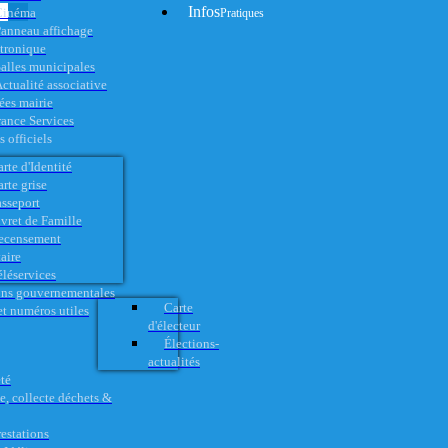
Infos
Cinéma
Pratiques
anneau affichage
ctronique
alles municipales
ctualité associative
es mairie
rance Services
 officiels
rte d'Identité
rte grise
asseport
vret de Famille
ecensement
aire
éléservices
ons gouvernementales
Carte
t numéros utiles
d'électeur
Élections-
actualités
té
e, collecte déchets &
restations