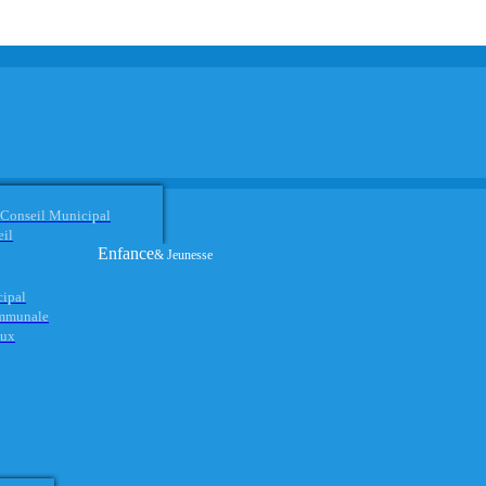
 Conseil Municipal
eil
Enfance
& Jeunesse
cipal
ommunale
aux