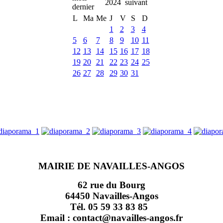
2024
L
Ma
Me
J
V
S
D
1
2
3
4
5
6
7
8
9
10
11
12
13
14
15
16
17
18
19
20
21
22
23
24
25
26
27
28
29
30
31
MAIRIE DE NAVAILLES-ANGOS
62 rue du Bourg
64450 Navailles-Angos
Tél. 05 59 33 83 85
Email : contact@navailles-angos.fr