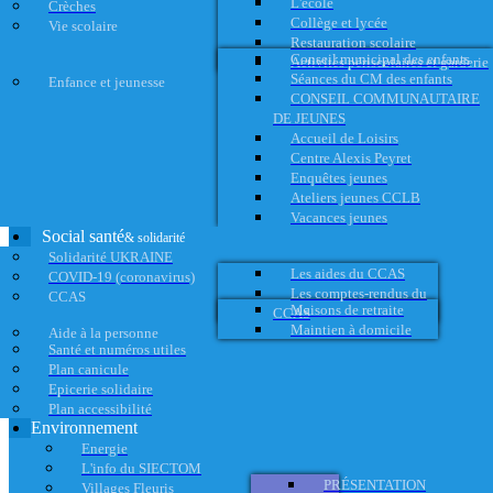
L'école
Crèches
Collège et lycée
Vie scolaire
Restauration scolaire
Conseil municipal des enfants
Activités périscolaires et garderie
Séances du CM des enfants
Enfance et jeunesse
CONSEIL COMMUNAUTAIRE
DE JEUNES
Accueil de Loisirs
Centre Alexis Peyret
Enquêtes jeunes
Ateliers jeunes CCLB
Vacances jeunes
Social santé
& solidarité
Solidarité UKRAINE
Les aides du CCAS
COVID-19 (coronavirus)
Les comptes-rendus du
CCAS
Maisons de retraite
CCAS
Maintien à domicile
Aide à la personne
Santé et numéros utiles
Plan canicule
Epicerie solidaire
Plan accessibilité
Environnement
Energie
L'info du SIECTOM
PRÉSENTATION
Villages Fleuris