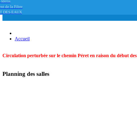
 Idélis
nt de la Fibre
T DES EAUX
Accueil
Circulation perturbée sur le chemin Péret en raison du début des t
Planning des salles