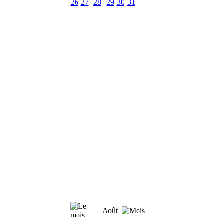
26
27
28
29
30
31
Août