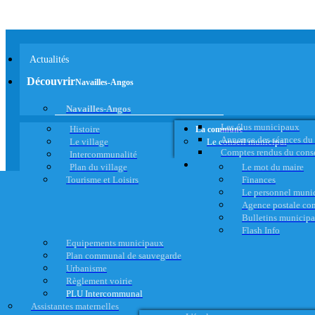
Actualités
Découvrir
Navailles-Angos
Navailles-Angos
Les élus municipaux
Histoire
La commune
Annonce des séances du
Le village
Le conseil municipal
Comptes rendus du cons
Intercommunalité
Plan du village
Le mot du maire
Tourisme et Loisirs
Finances
Le personnel muni
Agence postale c
Bulletins municip
Flash Info
Equipements municipaux
Plan communal de sauvegarde
Urbanisme
Règlement voirie
PLU Intercommunal
Assistantes maternelles