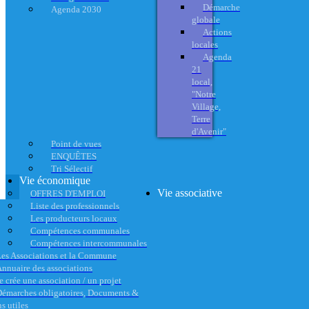
Démarche
Agenda 2030
globale
Actions
locales
Agenda
21
local,
"Notre
Village,
Terre
d'Avenir"
Point de vues
ENQUÊTES
Tri Sélectif
Vie économique
Vie associative
OFFRES D'EMPLOI
Liste des professionnels
Les producteurs locaux
Compétences communales
Compétences intercommunales
es Associations et la Commune
nnuaire des associations
e crée une association / un projet
émarches obligatoires, Documents &
s utiles