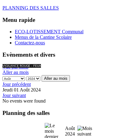
PLANNING DES SALLES
Menu rapide
ECO-LOTISSEMENT Communal
Menus de la Cantine Scolaire
Contactez-nous
Evènements et divers
Vue par mois
VIGILANCE ROUGE - FEUX
Aller au mois
Aller au mois
Jour précédent
Jeudi 01 Août 2024
Jour suivant
No events were found
Planning des salles
Août
2024