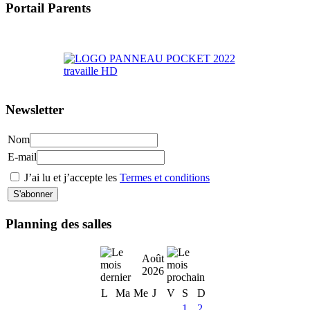
Portail Parents
>> Accéder au Portail Parents
Newsletter
Nom
E-mail
J’ai lu et j’accepte les
Termes et conditions
Planning des salles
Août
2026
L
Ma
Me
J
V
S
D
1
2