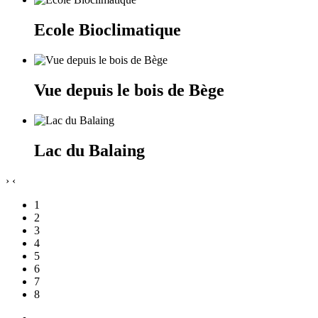
Ecole Bioclimatique
Vue depuis le bois de Bège
Lac du Balaing
›
‹
1
2
3
4
5
6
7
8