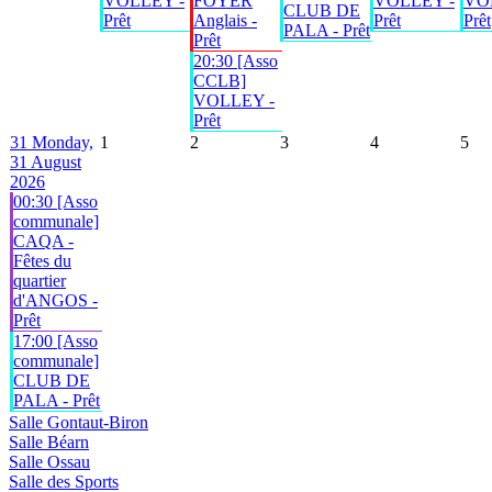
VOLLEY -
FOYER
VOLLEY -
VO
CLUB DE
Prêt
Anglais -
Prêt
Prêt
PALA - Prêt
Prêt
20:30 [Asso
CCLB]
VOLLEY -
Prêt
31
Monday,
1
2
3
4
5
31 August
2026
00:30 [Asso
communale]
CAQA -
Fêtes du
quartier
d'ANGOS -
Prêt
17:00 [Asso
communale]
CLUB DE
PALA - Prêt
Salle Gontaut-Biron
Salle Béarn
Salle Ossau
Salle des Sports