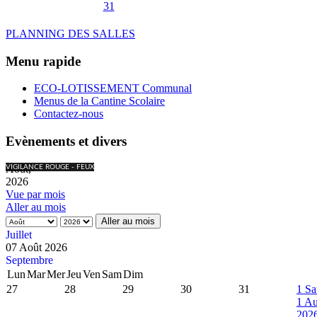
31
PLANNING DES SALLES
Menu rapide
ECO-LOTISSEMENT Communal
Menus de la Cantine Scolaire
Contactez-nous
Evènements et divers
Août,
VIGILANCE ROUGE - FEUX
2026
Vue par mois
Aller au mois
Aller au mois
Juillet
07 Août 2026
Septembre
Lun
Mar
Mer
Jeu
Ven
Sam
Dim
27
28
29
30
31
1
Sa
1 Au
202