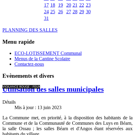
17
18
19
20
21
22
23
24
25
26
27
28
29
30
31
PLANNING DES SALLES
Menu rapide
ECO-LOTISSEMENT Communal
Menus de la Cantine Scolaire
Contactez-nous
Evènements et divers
VIGILANCE ROUGE - FEUX
Utilisation des salles municipales
Détails
Mis à jour : 13 juin 2023
La Commune met, en priorité, à la disposition des habitants de la
Commune et de la Communauté de Communes des Luys en Béarn,
la salle Ossau ; les salles Béarn et d'Angos étant réservées aux
habitants du village.