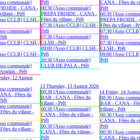
Prêt
sso communale]
CANA - Fêtes du vil
FROIDE - CANA -
00:30 [Asso communale]
Prêt
village - Prêt
PREPA FROIDE - CANA -
00:30 [Asso commu
Fêtes du village - Prêt
Asso CCLB] CLSH -
PREPA FROIDE -
07:30 [Asso CCLB] CLSH -
Fêtes du village - Pr
Prêt
sso communale]
07:30 [Asso CCLB
Prêt
07:30 [Asso communale]
Prêt
CLSH - Prêt
Asso CCLB] CLSH -
07:30 [Asso commu
09:00 [Asso CCLB] CLSH -
CLSH - Prêt
Prêt
Asso CCLB] CLSH -
09:00 [Asso CCLB
20:30 [Asso communale]
Prêt
CLUB DE PALA - Prêt
sso communale]
glais - Prêt
sday, 12 August
13
Thursday, 13 August 2026
sso communale]
00:30 [Asso communale]
14
Friday, 14 Augus
ANA - Fêtes du
BAR - CANA - Fêtes du
00:30 [Asso commu
Prêt
village - Prêt
BAR - CANA - Fêt
sso communale]
00:30 [Asso communale]
village - Prêt
êtes du village -
CANA - Fêtes du village -
00:30 [Asso commu
Prêt
CANA - Fêtes du vil
sso communale]
00:30 [Asso communale]
Prêt
êtes du village -
CANA - Fêtes du village -
00:30 [Asso commu
Prêt
CANA - Fêtes du vil