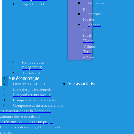
Démarche
Agenda 2030
globale
Actions
locales
Agenda
21
local,
"Notre
Village,
Terre
d'Avenir"
Point de vues
ENQUÊTES
Tri Sélectif
Vie économique
Vie associative
OFFRES D'EMPLOI
Liste des professionnels
Les producteurs locaux
Compétences communales
Compétences intercommunales
es Associations et la Commune
nnuaire des associations
e crée une association / un projet
émarches obligatoires, Documents &
s utiles