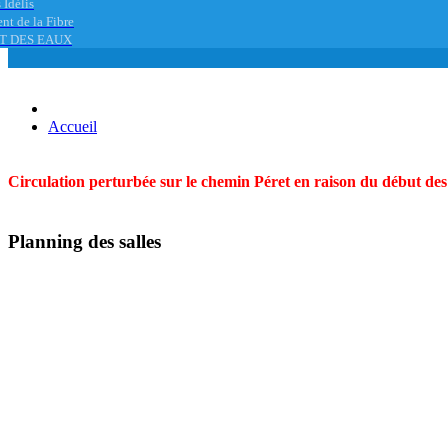
 Idélis
nt de la Fibre
T DES EAUX
Accueil
Circulation perturbée sur le chemin Péret en raison du début des t
Planning des salles