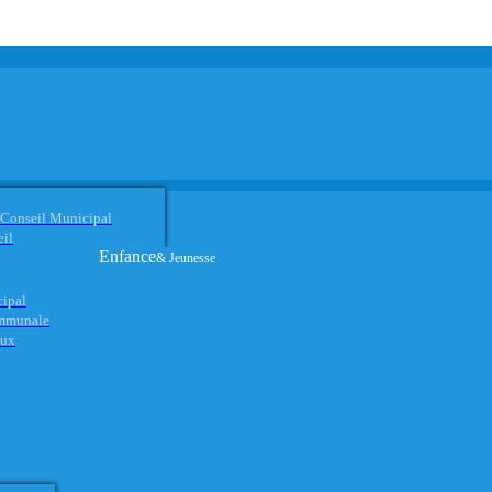
 Conseil Municipal
eil
Enfance
& Jeunesse
cipal
ommunale
aux