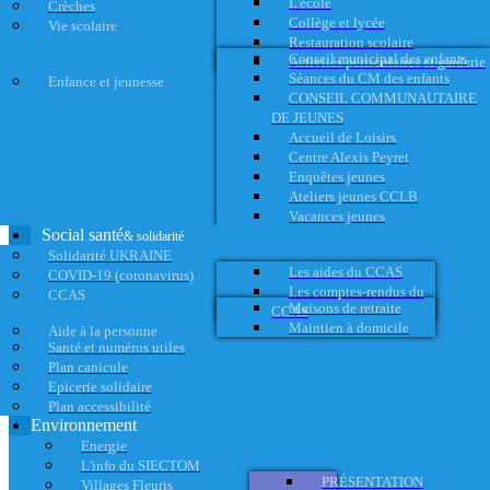
L'école
Crèches
Collège et lycée
Vie scolaire
Restauration scolaire
Conseil municipal des enfants
Activités périscolaires et garderie
Séances du CM des enfants
Enfance et jeunesse
CONSEIL COMMUNAUTAIRE
DE JEUNES
Accueil de Loisirs
Centre Alexis Peyret
Enquêtes jeunes
Ateliers jeunes CCLB
Vacances jeunes
Social santé
& solidarité
Solidarité UKRAINE
Les aides du CCAS
COVID-19 (coronavirus)
Les comptes-rendus du
CCAS
Maisons de retraite
CCAS
Maintien à domicile
Aide à la personne
Santé et numéros utiles
Plan canicule
Epicerie solidaire
Plan accessibilité
Environnement
Energie
L'info du SIECTOM
PRÉSENTATION
Villages Fleuris