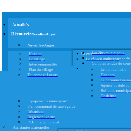
Actualités
Découvrir
Navailles-Angos
Navailles-Angos
Les élus municipaux
Histoire
La commune
Annonce des séances du
Le village
Le conseil municipal
Comptes rendus du cons
Intercommunalité
Plan du village
Le mot du maire
Tourisme et Loisirs
Finances
Le personnel muni
Agence postale c
Bulletins municip
Flash Info
Equipements municipaux
Plan communal de sauvegarde
Urbanisme
Règlement voirie
PLU Intercommunal
Assistantes maternelles