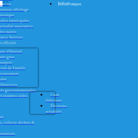
Infos
Cinéma
Pratiques
anneau affichage
ctronique
alles municipales
ctualité associative
es mairie
rance Services
 officiels
rte d'Identité
rte grise
asseport
vret de Famille
ecensement
aire
éléservices
ons gouvernementales
Carte
t numéros utiles
d'électeur
Élections-
actualités
té
e, collecte déchets &
restations