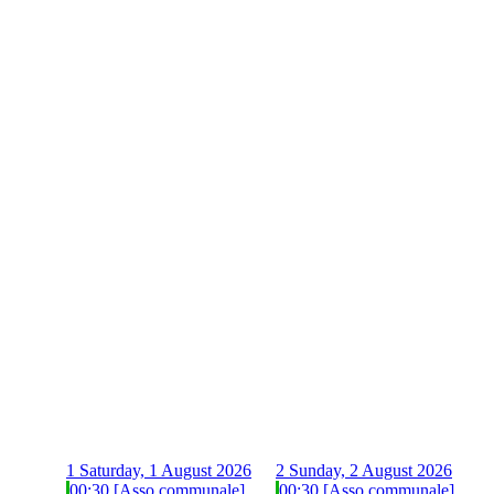
1
Saturday, 1 August 2026
2
Sunday, 2 August 2026
00:30 [Asso communale]
00:30 [Asso communale]