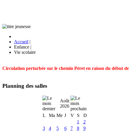
Accueil
|
Enfance
|
Vie scolaire
Circulation perturbée sur le chemin Péret en raison du début des t
Planning des salles
Août
2026
L
Ma
Me
J
V
S
D
1
2
3
4
5
6
7
8
9