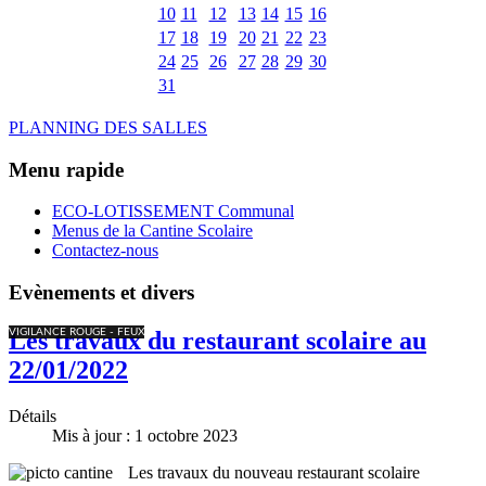
10
11
12
13
14
15
16
17
18
19
20
21
22
23
24
25
26
27
28
29
30
31
PLANNING DES SALLES
Menu rapide
ECO-LOTISSEMENT Communal
Menus de la Cantine Scolaire
Contactez-nous
Evènements et divers
VIGILANCE ROUGE - FEUX
Les travaux du restaurant scolaire au
22/01/2022
Détails
Mis à jour : 1 octobre 2023
Les travaux du nouveau restaurant scolaire