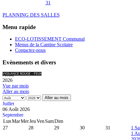
31
PLANNING DES SALLES
Menu rapide
ECO-LOTISSEMENT Communal
Menus de la Cantine Scolaire
Contactez-nous
Evènements et divers
Août,
VIGILANCE ROUGE - FEUX
2026
Vue par mois
Aller au mois
Aller au mois
Juillet
06 Août 2026
Septembre
Lun
Mar
Mer
Jeu
Ven
Sam
Dim
27
28
29
30
31
1
Sa
1 Au
202