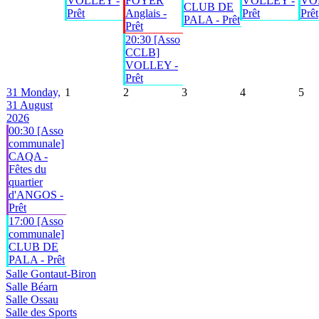
VOLLEY -
FOYER
VOLLEY -
VO
CLUB DE
Prêt
Anglais -
Prêt
Prêt
PALA - Prêt
Prêt
20:30 [Asso
CCLB]
VOLLEY -
Prêt
31
Monday,
1
2
3
4
5
31 August
2026
00:30 [Asso
communale]
CAQA -
Fêtes du
quartier
d'ANGOS -
Prêt
17:00 [Asso
communale]
CLUB DE
PALA - Prêt
Salle Gontaut-Biron
Salle Béarn
Salle Ossau
Salle des Sports