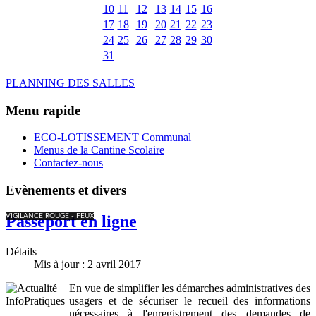
10
11
12
13
14
15
16
17
18
19
20
21
22
23
24
25
26
27
28
29
30
31
PLANNING DES SALLES
Menu rapide
ECO-LOTISSEMENT Communal
Menus de la Cantine Scolaire
Contactez-nous
Evènements et divers
VIGILANCE ROUGE - FEUX
Passeport en ligne
Détails
Mis à jour : 2 avril 2017
En vue de simplifier les démarches administratives des
usagers et de sécuriser le recueil des informations
nécessaires à l'enregistrement des demandes de