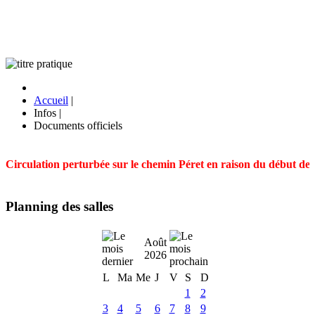
Accueil
|
Infos
|
Documents officiels
Circulation perturbée sur le chemin Péret en raison du début des t
Planning des salles
Août
2026
L
Ma
Me
J
V
S
D
1
2
3
4
5
6
7
8
9