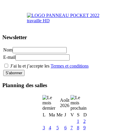
>> Accéder au Portail Parents
Newsletter
Nom
E-mail
J’ai lu et j’accepte les
Termes et conditions
Planning des salles
Août
2026
L
Ma
Me
J
V
S
D
1
2
3
4
5
6
7
8
9