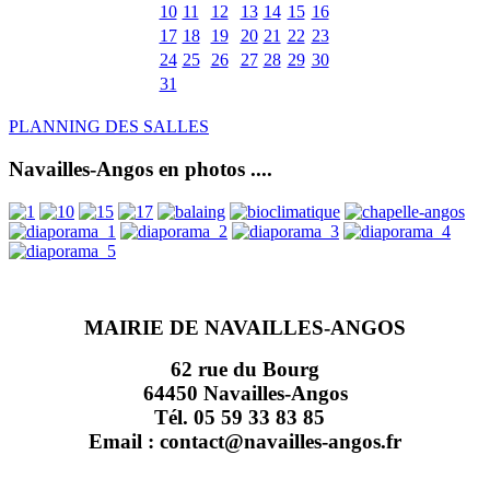
10
11
12
13
14
15
16
17
18
19
20
21
22
23
24
25
26
27
28
29
30
31
PLANNING DES SALLES
Navailles-Angos en photos ....
MAIRIE DE NAVAILLES-ANGOS
62 rue du Bourg
64450 Navailles-Angos
Tél. 05 59 33 83 85
Email : contact@navailles-angos.fr