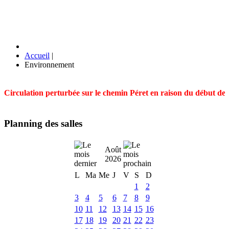
Accueil
|
Environnement
Circulation perturbée sur le chemin Péret en raison du début des t
Planning des salles
Août
2026
L
Ma
Me
J
V
S
D
1
2
3
4
5
6
7
8
9
10
11
12
13
14
15
16
17
18
19
20
21
22
23