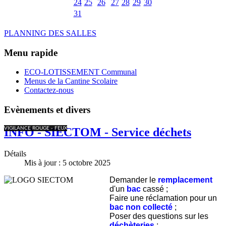
24
25
26
27
28
29
30
31
PLANNING DES SALLES
Menu rapide
ECO-LOTISSEMENT Communal
Menus de la Cantine Scolaire
Contactez-nous
Evènements et divers
VIGILANCE ROUGE - FEUX
INFO - SIECTOM - Service déchets
Détails
Mis à jour : 5 octobre 2025
Demander le
remplacement
d'un
bac
cassé ;
Faire une réclamation pour un
bac non collecté
;
Poser des questions sur les
déchèteries
;