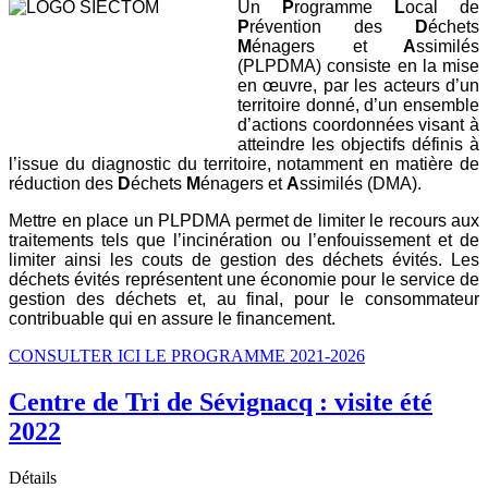
Un
P
rogramme
L
ocal de
P
révention des
D
échets
M
énagers et
A
ssimilés
(PLPDMA) consiste en la mise
en œuvre, par les acteurs d’un
territoire donné, d’un ensemble
d’actions coordonnées visant à
atteindre les objectifs définis à
l’issue du diagnostic du territoire, notamment en matière de
réduction des
D
échets
M
énagers et
A
ssimilés (DMA).
Mettre en place un PLPDMA permet de limiter le recours aux
traitements tels que l’incinération ou l’enfouissement et de
limiter ainsi les couts de gestion des déchets évités. Les
déchets évités représentent une économie pour le service de
gestion des déchets et, au final, pour le consommateur
contribuable qui en assure le financement.
CONSULTER ICI LE PROGRAMME 2021-2026
Centre de Tri de Sévignacq : visite été
2022
Détails