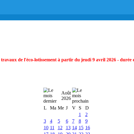
ravaux de l'éco-lotissement à partir du jeudi 9 avril 2026 - durée 
Août
2026
L
Ma
Me
J
V
S
D
1
2
3
4
5
6
7
8
9
10
11
12
13
14
15
16