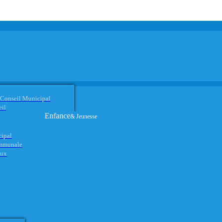
 Conseil Municipal
eil
Enfance
& Jeunesse
cipal
ommunale
aux