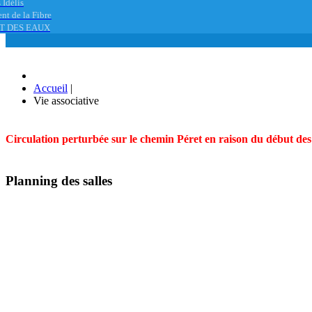
 Idélis
nt de la Fibre
T DES EAUX
Accueil
|
Vie associative
Circulation perturbée sur le chemin Péret en raison du début des t
Planning des salles