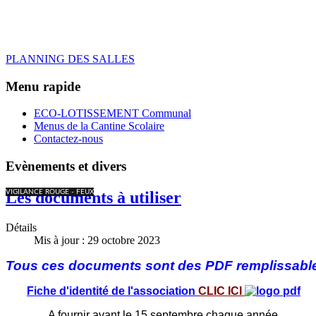
PLANNING DES SALLES
Menu rapide
ECO-LOTISSEMENT Communal
Menus de la Cantine Scolaire
Contactez-nous
Evènements et divers
VIGILANCE ROUGE - FEUX
Les documents à utiliser
Détails
Mis à jour : 29 octobre 2023
Tous ces documents sont des PDF remplissabl
Fiche d'identité de l'association
CLIC ICI
A fournir avant le 15 septembre chaque année