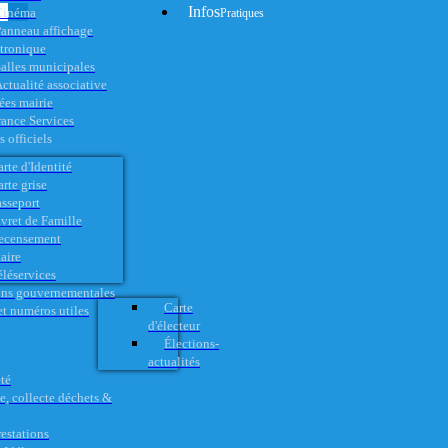
Infos
Cinéma
Pratiques
anneau affichage
ctronique
alles municipales
ctualité associative
es mairie
rance Services
 officiels
rte d'Identité
rte grise
asseport
vret de Famille
ecensement
aire
éléservices
ons gouvernementales
Carte
t numéros utiles
d'électeur
Élections-
actualités
té
e, collecte déchets &
restations