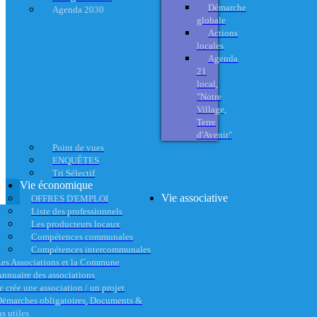
Démarche
Agenda 2030
globale
Actions
locales
Agenda
21
local,
"Notre
Village,
Terre
d'Avenir"
Point de vues
ENQUÊTES
Tri Sélectif
Vie économique
Vie associative
OFFRES D'EMPLOI
Liste des professionnels
Les producteurs locaux
Compétences communales
Compétences intercommunales
es Associations et la Commune
nnuaire des associations
e crée une association / un projet
émarches obligatoires, Documents &
s utiles