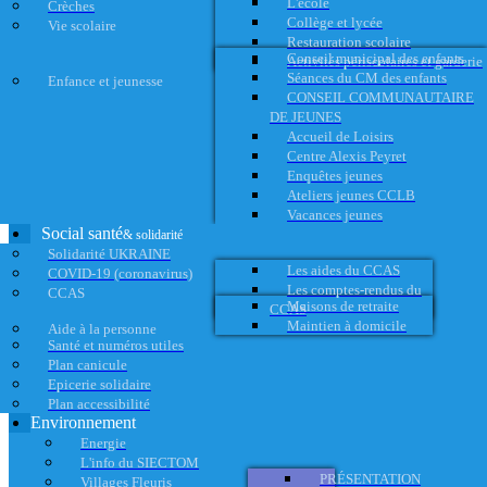
L'école
Crèches
Collège et lycée
Vie scolaire
Restauration scolaire
Conseil municipal des enfants
Activités périscolaires et garderie
Séances du CM des enfants
Enfance et jeunesse
CONSEIL COMMUNAUTAIRE
DE JEUNES
Accueil de Loisirs
Centre Alexis Peyret
Enquêtes jeunes
Ateliers jeunes CCLB
Vacances jeunes
Social santé
& solidarité
Solidarité UKRAINE
Les aides du CCAS
COVID-19 (coronavirus)
Les comptes-rendus du
CCAS
Maisons de retraite
CCAS
Maintien à domicile
Aide à la personne
Santé et numéros utiles
Plan canicule
Epicerie solidaire
Plan accessibilité
Environnement
Energie
L'info du SIECTOM
PRÉSENTATION
Villages Fleuris