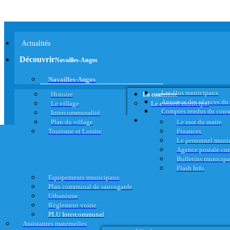
Actualités
Découvrir
Navailles-Angos
Navailles-Angos
Les élus municipaux
Histoire
La commune
Annonce des séances du
Le village
Le conseil municipal
Comptes rendus du cons
Intercommunalité
Plan du village
Le mot du maire
Tourisme et Loisirs
Finances
Le personnel muni
Agence postale c
Bulletins municip
Flash Info
Equipements municipaux
Plan communal de sauvegarde
Urbanisme
Règlement voirie
PLU Intercommunal
Assistantes maternelles