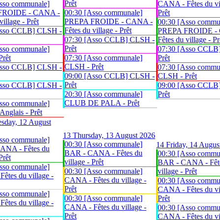
Prêt
sso communale]
CANA - Fêtes du vil
FROIDE - CANA -
00:30 [Asso communale]
Prêt
village - Prêt
PREPA FROIDE - CANA -
00:30 [Asso commu
Fêtes du village - Prêt
Asso CCLB] CLSH -
PREPA FROIDE -
07:30 [Asso CCLB] CLSH -
Fêtes du village - Pr
Prêt
sso communale]
07:30 [Asso CCLB
Prêt
07:30 [Asso communale]
Prêt
CLSH - Prêt
Asso CCLB] CLSH -
07:30 [Asso commu
09:00 [Asso CCLB] CLSH -
CLSH - Prêt
Prêt
Asso CCLB] CLSH -
09:00 [Asso CCLB
20:30 [Asso communale]
Prêt
CLUB DE PALA - Prêt
sso communale]
glais - Prêt
sday, 12 August
13
Thursday, 13 August 2026
sso communale]
00:30 [Asso communale]
14
Friday, 14 Augus
ANA - Fêtes du
BAR - CANA - Fêtes du
00:30 [Asso commu
Prêt
village - Prêt
BAR - CANA - Fêt
sso communale]
00:30 [Asso communale]
village - Prêt
êtes du village -
CANA - Fêtes du village -
00:30 [Asso commu
Prêt
CANA - Fêtes du vil
sso communale]
00:30 [Asso communale]
Prêt
êtes du village -
CANA - Fêtes du village -
00:30 [Asso commu
Prêt
CANA - Fêtes du vil