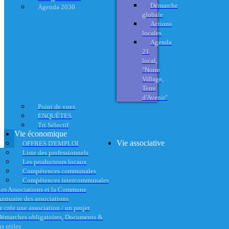
Démarche
Agenda 2030
globale
Actions
locales
Agenda
21
local,
"Notre
Village,
Terre
d'Avenir"
Point de vues
ENQUÊTES
Tri Sélectif
Vie économique
Vie associative
OFFRES D'EMPLOI
Liste des professionnels
Les producteurs locaux
Compétences communales
Compétences intercommunales
es Associations et la Commune
nnuaire des associations
e crée une association / un projet
émarches obligatoires, Documents &
s utiles