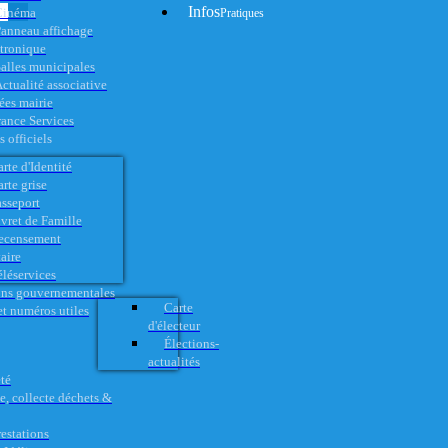
Infos
Cinéma
Pratiques
anneau affichage
ctronique
alles municipales
ctualité associative
es mairie
rance Services
 officiels
rte d'Identité
rte grise
asseport
vret de Famille
ecensement
aire
éléservices
ons gouvernementales
Carte
t numéros utiles
d'électeur
Élections-
actualités
té
e, collecte déchets &
restations