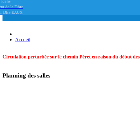
 Idélis
nt de la Fibre
T DES EAUX
Accueil
Circulation perturbée sur le chemin Péret en raison du début des t
Planning des salles