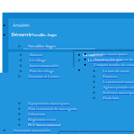
Actualités
Découvrir
Navailles-Angos
Navailles-Angos
Les élus municipaux
Histoire
La commune
Annonce des séances du
Le village
Le conseil municipal
Comptes rendus du cons
Intercommunalité
Plan du village
Le mot du maire
Tourisme et Loisirs
Finances
Le personnel muni
Agence postale c
Bulletins municip
Flash Info
Equipements municipaux
Plan communal de sauvegarde
Urbanisme
Règlement voirie
PLU Intercommunal
Assistantes maternelles