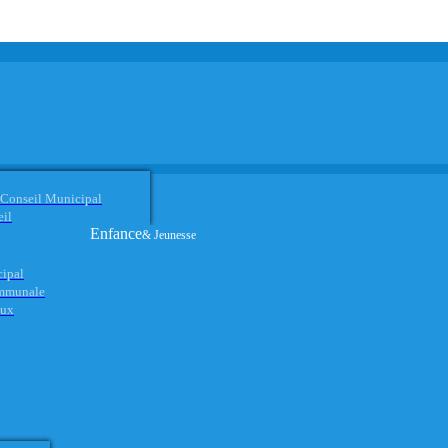
 Conseil Municipal
eil
Enfance
& Jeunesse
cipal
ommunale
aux