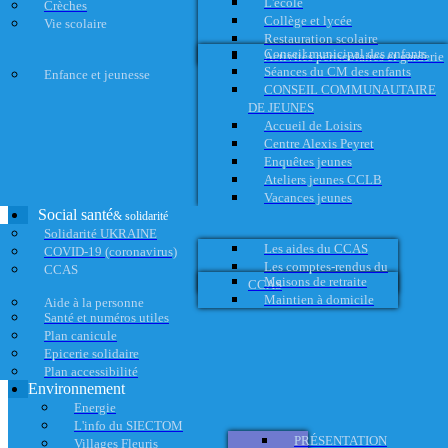
L'école
Crèches
Collège et lycée
Vie scolaire
Restauration scolaire
Conseil municipal des enfants
Activités périscolaires et garderie
Séances du CM des enfants
Enfance et jeunesse
CONSEIL COMMUNAUTAIRE
DE JEUNES
Accueil de Loisirs
Centre Alexis Peyret
Enquêtes jeunes
Ateliers jeunes CCLB
Vacances jeunes
Social santé
& solidarité
Solidarité UKRAINE
Les aides du CCAS
COVID-19 (coronavirus)
Les comptes-rendus du
CCAS
Maisons de retraite
CCAS
Maintien à domicile
Aide à la personne
Santé et numéros utiles
Plan canicule
Epicerie solidaire
Plan accessibilité
Environnement
Energie
L'info du SIECTOM
PRÉSENTATION
Villages Fleuris