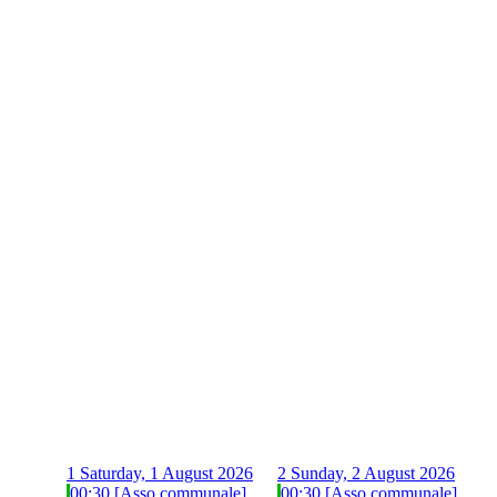
1
Saturday, 1 August 2026
2
Sunday, 2 August 2026
00:30 [Asso communale]
00:30 [Asso communale]