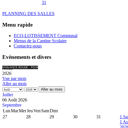
31
PLANNING DES SALLES
Menu rapide
ECO-LOTISSEMENT Communal
Menus de la Cantine Scolaire
Contactez-nous
Evènements et divers
Août,
VIGILANCE ROUGE - FEUX
2026
Vue par mois
Aller au mois
Aller au mois
Juillet
06 Août 2026
Septembre
Lun
Mar
Mer
Jeu
Ven
Sam
Dim
27
28
29
30
31
1
Sa
1 Au
202