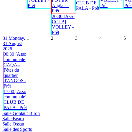
VOLLEY -
FOYER
VOLLEY -
VO
CLUB DE
Prêt
Anglais -
Prêt
Prêt
PALA - Prêt
Prêt
20:30 [Asso
CCLB]
VOLLEY -
Prêt
31
Monday,
1
2
3
4
5
31 August
2026
00:30 [Asso
communale]
CAQA -
Fêtes du
quartier
d'ANGOS -
Prêt
17:00 [Asso
communale]
CLUB DE
PALA - Prêt
Salle Gontaut-Biron
Salle Béarn
Salle Ossau
Salle des Sports