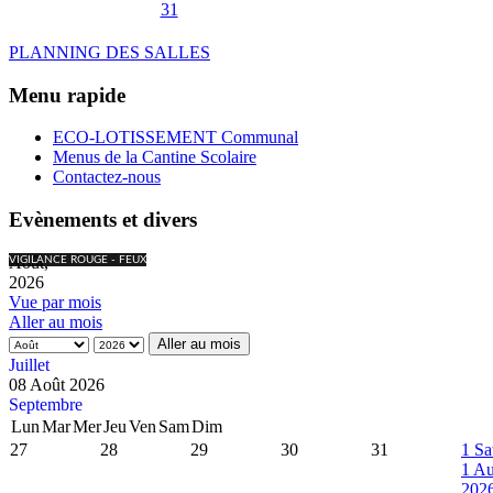
31
PLANNING DES SALLES
Menu rapide
ECO-LOTISSEMENT Communal
Menus de la Cantine Scolaire
Contactez-nous
Evènements et divers
Août,
VIGILANCE ROUGE - FEUX
2026
Vue par mois
Aller au mois
Aller au mois
Juillet
08 Août 2026
Septembre
Lun
Mar
Mer
Jeu
Ven
Sam
Dim
27
28
29
30
31
1
Sa
1 Au
202