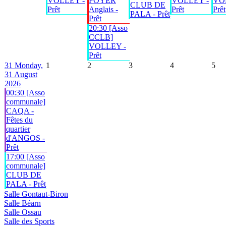
VOLLEY -
FOYER
VOLLEY -
VO
CLUB DE
Prêt
Anglais -
Prêt
Prêt
PALA - Prêt
Prêt
20:30 [Asso
CCLB]
VOLLEY -
Prêt
31
Monday,
1
2
3
4
5
31 August
2026
00:30 [Asso
communale]
CAQA -
Fêtes du
quartier
d'ANGOS -
Prêt
17:00 [Asso
communale]
CLUB DE
PALA - Prêt
Salle Gontaut-Biron
Salle Béarn
Salle Ossau
Salle des Sports