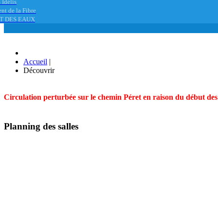
 Idélis
nt de la Fibre
T DES EAUX
Accueil
|
Découvrir
Circulation perturbée sur le chemin Péret en raison du début des t
Planning des salles