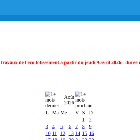
ravaux de l'éco-lotissement à partir du jeudi 9 avril 2026 - durée 
Août
2026
L
Ma
Me
J
V
S
D
1
2
3
4
5
6
7
8
9
10
11
12
13
14
15
16