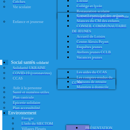
L'école
Crèches
Collège et lycée
Vie scolaire
Restauration scolaire
Conseil municipal des enfants
Activités périscolaires et garderie
Séances du CM des enfants
Enfance et jeunesse
CONSEIL COMMUNAUTAIRE
DE JEUNES
Accueil de Loisirs
Centre Alexis Peyret
Enquêtes jeunes
Ateliers jeunes CCLB
Vacances jeunes
Social santé
& solidarité
Solidarité UKRAINE
Les aides du CCAS
COVID-19 (coronavirus)
Les comptes-rendus du
CCAS
Maisons de retraite
CCAS
Maintien à domicile
Aide à la personne
Santé et numéros utiles
Plan canicule
Epicerie solidaire
Plan accessibilité
Environnement
Energie
L'info du SIECTOM
PRÉSENTATION
Villages Fleuris