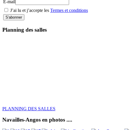
E-mail
J’ai lu et j’accepte les
Termes et conditions
Planning des salles
PLANNING DES SALLES
Navailles-Angos en photos ....