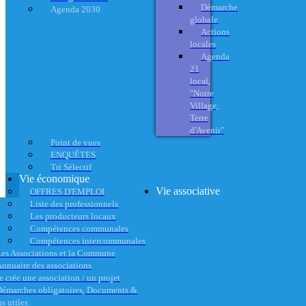
Démarche
Agenda 2030
globale
Actions
locales
Agenda
21
local,
"Notre
Village,
Terre
d'Avenir"
Point de vues
ENQUÊTES
Tri Sélectif
Vie économique
Vie associative
OFFRES D'EMPLOI
Liste des professionnels
Les producteurs locaux
Compétences communales
Compétences intercommunales
es Associations et la Commune
nnuaire des associations
e crée une association / un projet
émarches obligatoires, Documents &
s utiles