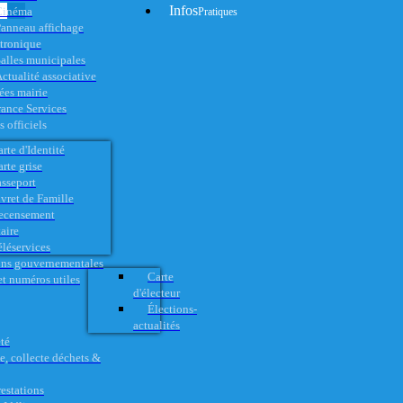
Infos
Cinéma
Pratiques
anneau affichage
ctronique
alles municipales
ctualité associative
es mairie
rance Services
 officiels
rte d'Identité
rte grise
asseport
vret de Famille
ecensement
aire
éléservices
ons gouvernementales
Carte
t numéros utiles
d'électeur
Élections-
actualités
té
e, collecte déchets &
restations