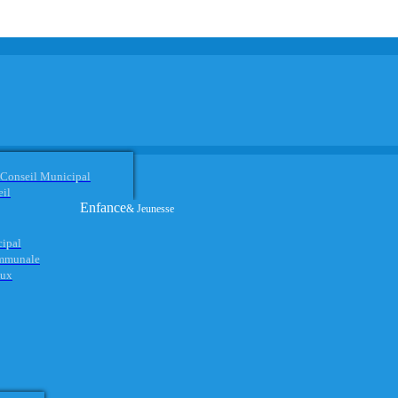
 Conseil Municipal
eil
Enfance
& Jeunesse
cipal
ommunale
aux