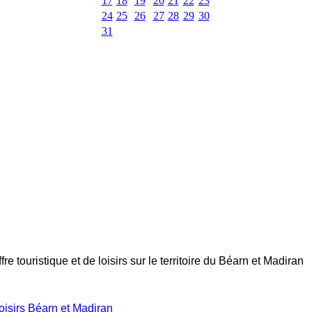
17
18
19
20
21
22
23
24
25
26
27
28
29
30
31
e touristique et de loisirs sur le territoire du Béarn et Madiran
oisirs Béarn et Madiran