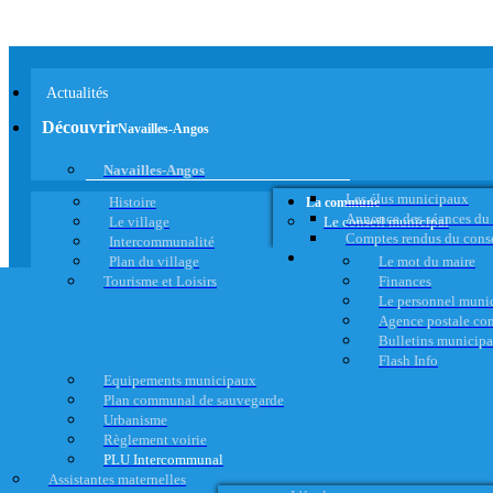
Actualités
Découvrir
Navailles-Angos
Navailles-Angos
Les élus municipaux
Histoire
La commune
Annonce des séances du
Le village
Le conseil municipal
Comptes rendus du cons
Intercommunalité
Plan du village
Le mot du maire
Tourisme et Loisirs
Finances
Le personnel muni
Agence postale c
Bulletins municip
Flash Info
Equipements municipaux
Plan communal de sauvegarde
Urbanisme
Règlement voirie
PLU Intercommunal
Assistantes maternelles