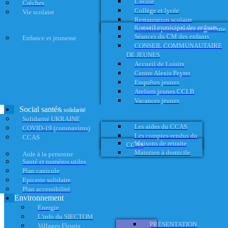
L'école
Crèches
Collège et lycée
Vie scolaire
Restauration scolaire
Conseil municipal des enfants
Activités périscolaires et garderie
Séances du CM des enfants
Enfance et jeunesse
CONSEIL COMMUNAUTAIRE
DE JEUNES
Accueil de Loisirs
Centre Alexis Peyret
Enquêtes jeunes
Ateliers jeunes CCLB
Vacances jeunes
Social santé
& solidarité
Solidarité UKRAINE
Les aides du CCAS
COVID-19 (coronavirus)
Les comptes-rendus du
CCAS
Maisons de retraite
CCAS
Maintien à domicile
Aide à la personne
Santé et numéros utiles
Plan canicule
Epicerie solidaire
Plan accessibilité
Environnement
Energie
L'info du SIECTOM
PRÉSENTATION
Villages Fleuris