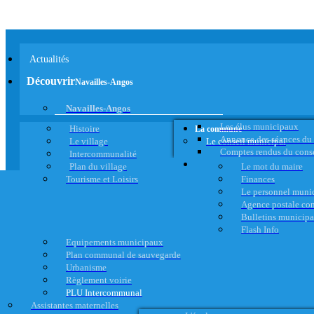
Actualités
Découvrir
Navailles-Angos
Navailles-Angos
Les élus municipaux
Histoire
La commune
Annonce des séances du
Le village
Le conseil municipal
Comptes rendus du cons
Intercommunalité
Plan du village
Le mot du maire
Tourisme et Loisirs
Finances
Le personnel muni
Agence postale c
Bulletins municip
Flash Info
Equipements municipaux
Plan communal de sauvegarde
Urbanisme
Règlement voirie
PLU Intercommunal
Assistantes maternelles