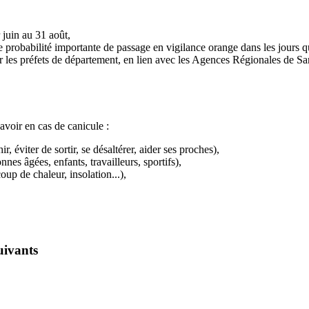
 juin au 31 août,
e probabilité importante de passage en vigilance orange dans les jours q
ar les préfets de département, en lien avec les Agences Régionales de S
 savoir en cas de canicule :
, éviter de sortir, se désaltérer, aider ses proches),
es âgées, enfants, travailleurs, sportifs),
up de chaleur, insolation...),
uivants