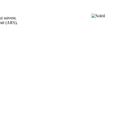
ui suivent,
anté (ARS),