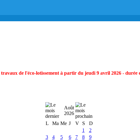
ravaux de l'éco-lotissement à partir du jeudi 9 avril 2026 - durée 
Août
2026
L
Ma
Me
J
V
S
D
1
2
3
4
5
6
7
8
9