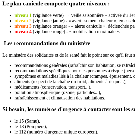
Le plan canicule comporte quatre niveaux :
niveau 1
(vigilance verte) - « veille saisonnière » activée du 1er
niveau 2
(vigilance jaune) - « avertissement chaleur », en cas d
niveau 3
(vigilance orange) - « alerte canicule », déclenchée p
niveau 4
(vigilance rouge) - « mobilisation maximale ».
Les recommandations du ministère
Le ministère des solidarités et de la santé fait le point sur ce qu'il faut
recommandations générales (rafraîchir son habitation, se rafraîchir
recommandations spécifiques pour les personnes à risque (personn
symptômes et maladies liés à la chaleur (crampes, épuisement, co
aliments (respect de la chaîne du froid, aliments à risque...),
médicaments (conservation, transport...),
pollution atmosphérique (ozone, particules...),
rafraîchissement et climatisation des habitations.
Si besoin, les numéros d'urgence à contacter sont les s
le 15 (Samu),
le 18 (Pompiers),
le 112 (numéro d'urgence unique européen).