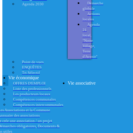
Démarche
Agenda 2030
globale
Actions
locales
Agenda
21
local,
"Notre
Village,
Terre
d'Avenir"
Point de vues
ENQUÊTES
Tri Sélectif
Vie économique
Vie associative
OFFRES D'EMPLOI
Liste des professionnels
Les producteurs locaux
Compétences communales
Compétences intercommunales
es Associations et la Commune
nnuaire des associations
e crée une association / un projet
émarches obligatoires, Documents &
s utiles