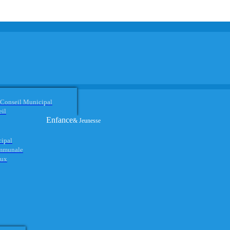
 Conseil Municipal
eil
Enfance
& Jeunesse
cipal
ommunale
aux