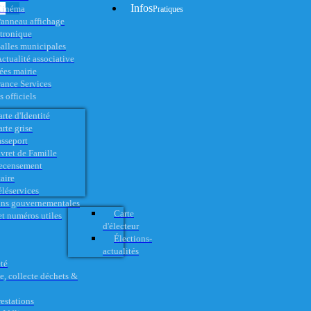
Infos
Cinéma
Pratiques
anneau affichage
ctronique
alles municipales
ctualité associative
es mairie
rance Services
 officiels
rte d'Identité
rte grise
asseport
vret de Famille
ecensement
aire
éléservices
ons gouvernementales
Carte
t numéros utiles
d'électeur
Élections-
actualités
té
e, collecte déchets &
restations