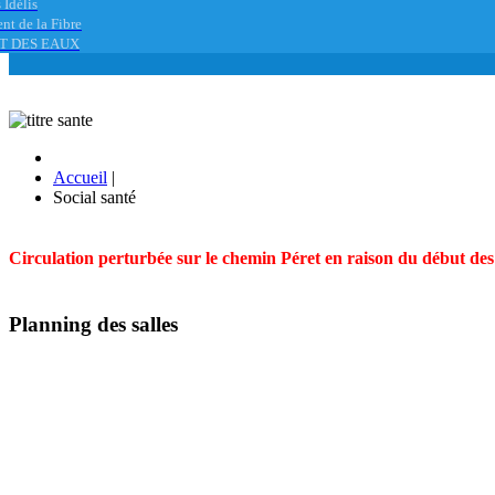
 Idélis
nt de la Fibre
T DES EAUX
Accueil
|
Social santé
Circulation perturbée sur le chemin Péret en raison du début des t
Planning des salles