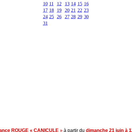
10
11
12
13
14
15
16
17
18
19
20
21
22
23
24
25
26
27
28
29
30
31
ilance ROUGE « CANICULE
»
à partir du
dimanche 21 juin à 