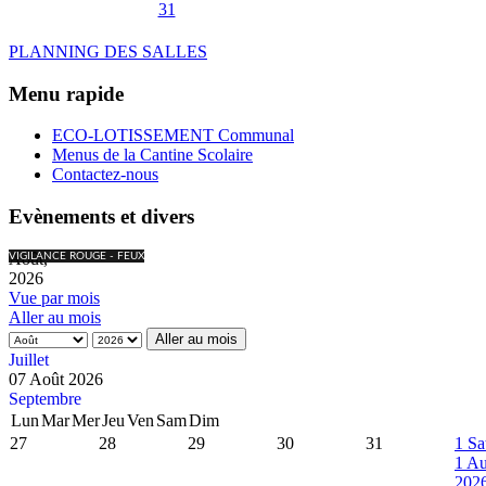
31
PLANNING DES SALLES
Menu rapide
ECO-LOTISSEMENT Communal
Menus de la Cantine Scolaire
Contactez-nous
Evènements et divers
Août,
VIGILANCE ROUGE - FEUX
2026
Vue par mois
Aller au mois
Aller au mois
Juillet
07 Août 2026
Septembre
Lun
Mar
Mer
Jeu
Ven
Sam
Dim
27
28
29
30
31
1
Sa
1 Au
202