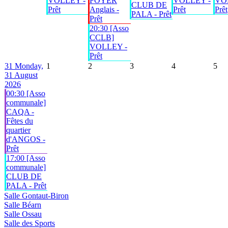
VOLLEY -
FOYER
VOLLEY -
VO
CLUB DE
Prêt
Anglais -
Prêt
Prêt
PALA - Prêt
Prêt
20:30 [Asso
CCLB]
VOLLEY -
Prêt
31
Monday,
1
2
3
4
5
31 August
2026
00:30 [Asso
communale]
CAQA -
Fêtes du
quartier
d'ANGOS -
Prêt
17:00 [Asso
communale]
CLUB DE
PALA - Prêt
Salle Gontaut-Biron
Salle Béarn
Salle Ossau
Salle des Sports