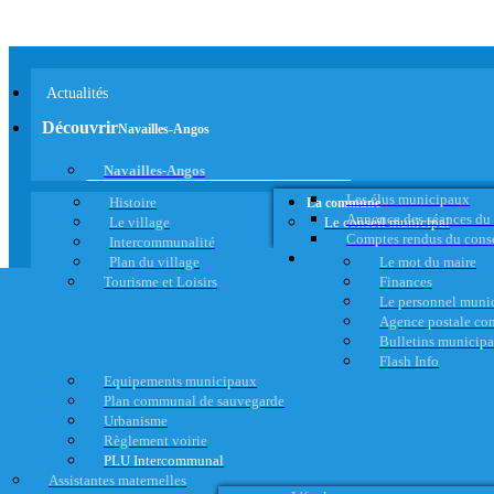
Actualités
Découvrir
Navailles-Angos
Navailles-Angos
Les élus municipaux
Histoire
La commune
Annonce des séances du
Le village
Le conseil municipal
Comptes rendus du cons
Intercommunalité
Plan du village
Le mot du maire
Tourisme et Loisirs
Finances
Le personnel muni
Agence postale c
Bulletins municip
Flash Info
Equipements municipaux
Plan communal de sauvegarde
Urbanisme
Règlement voirie
PLU Intercommunal
Assistantes maternelles