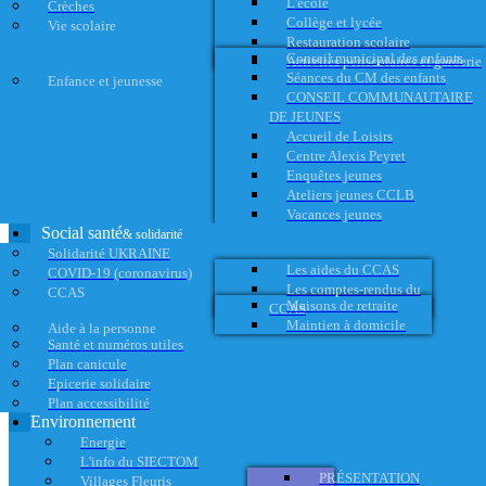
L'école
Crèches
Collège et lycée
Vie scolaire
Restauration scolaire
Conseil municipal des enfants
Activités périscolaires et garderie
Séances du CM des enfants
Enfance et jeunesse
CONSEIL COMMUNAUTAIRE
DE JEUNES
Accueil de Loisirs
Centre Alexis Peyret
Enquêtes jeunes
Ateliers jeunes CCLB
Vacances jeunes
Social santé
& solidarité
Solidarité UKRAINE
Les aides du CCAS
COVID-19 (coronavirus)
Les comptes-rendus du
CCAS
Maisons de retraite
CCAS
Maintien à domicile
Aide à la personne
Santé et numéros utiles
Plan canicule
Epicerie solidaire
Plan accessibilité
Environnement
Energie
L'info du SIECTOM
PRÉSENTATION
Villages Fleuris