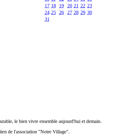
17
18
19
20
21
22
23
24
25
26
27
28
29
30
31
urable, le bien vivre ensemble aujourd'hui et demain.
tien de l'association "Notre Village".