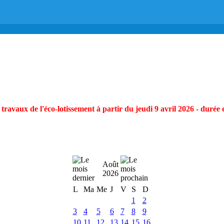
ravaux de l'éco-lotissement à partir du jeudi 9 avril 2026 - durée 
Août
2026
L
Ma
Me
J
V
S
D
1
2
3
4
5
6
7
8
9
10
11
12
13
14
15
16