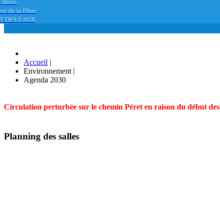
 Idélis
nt de la Fibre
T DES EAUX
Accueil
|
Environnement
|
Agenda 2030
Circulation perturbée sur le chemin Péret en raison du début des t
Planning des salles