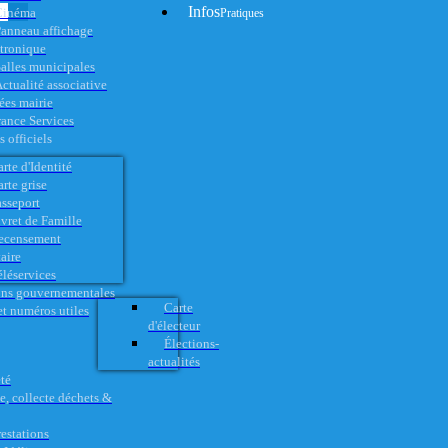
Infos
Cinéma
Pratiques
anneau affichage
ctronique
alles municipales
ctualité associative
es mairie
rance Services
 officiels
rte d'Identité
rte grise
asseport
vret de Famille
ecensement
aire
éléservices
ons gouvernementales
Carte
t numéros utiles
d'électeur
Élections-
actualités
té
e, collecte déchets &
restations