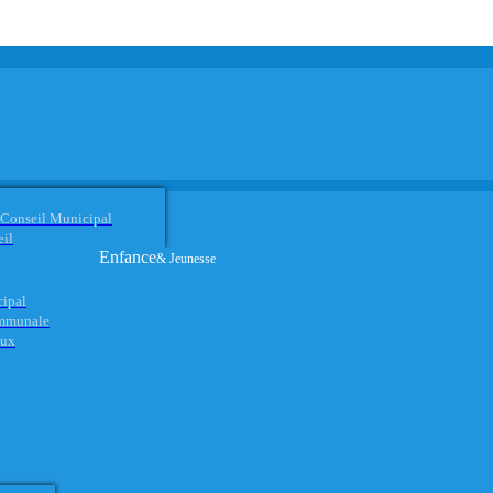
 Conseil Municipal
eil
Enfance
& Jeunesse
cipal
ommunale
aux