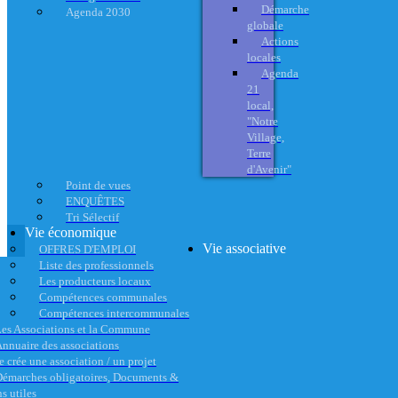
Démarche
Agenda 2030
globale
Actions
locales
Agenda
21
local,
"Notre
Village,
Terre
d'Avenir"
Point de vues
ENQUÊTES
Tri Sélectif
Vie économique
Vie associative
OFFRES D'EMPLOI
Liste des professionnels
Les producteurs locaux
Compétences communales
Compétences intercommunales
es Associations et la Commune
nnuaire des associations
e crée une association / un projet
émarches obligatoires, Documents &
s utiles